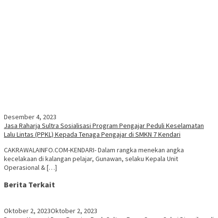
Desember 4, 2023
Jasa Raharja Sultra Sosialisasi Program Pengajar Peduli Keselamatan
Lalu Lintas (PPKL) Kepada Tenaga Pengajar di SMKN 7 Kendari
CAKRAWALAINFO.COM-KENDARI- Dalam rangka menekan angka
kecelakaan di kalangan pelajar, Gunawan, selaku Kepala Unit
Operasional & […]
Berita Terkait
Oktober 2, 2023
Oktober 2, 2023