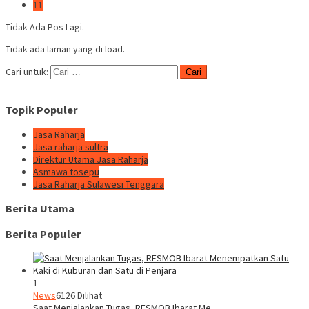
11
Tidak Ada Pos Lagi.
Tidak ada laman yang di load.
Cari untuk:
Topik Populer
Jasa Raharja
Jasa raharja sultra
Direktur Utama Jasa Raharja
Asmawa tosepu
Jasa Raharja Sulawesi Tenggara
Berita Utama
Berita Populer
1
News
6126 Dilihat
Saat Menjalankan Tugas, RESMOB Ibarat Me…