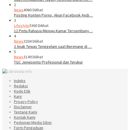
2
News
4060 Dilihat
Posting Konten Porno, Akun Facebook Andi…
3
Lifestyle
3360 Dilihat
12 Pintu Rahasia Menuju Kamar Tersembuny…
4
News
3204 Dilihat
2 Anak Tewas Tenggelam saat Berenang di …
5
News
3149 Dilihat
TGC Jeneponto Profesional dan Terukur
Indeks
Redaksi
Kode Etik
Karir
Privacy Policy
Disclaimer
Tentang Kami
Kontak Kami
Pedoman Media Siber
Form Pengaduan