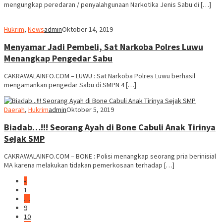
mengungkap peredaran / penyalahgunaan Narkotika Jenis Sabu di […]
Hukrim
,
News
admin
Oktober 14, 2019
Menyamar Jadi Pembeli, Sat Narkoba Polres Luwu
Menangkap Pengedar Sabu
CAKRAWALAINFO.COM – LUWU : Sat Narkoba Polres Luwu berhasil
mengamankan pengedar Sabu di SMPN 4 […]
Daerah
,
Hukrim
admin
Oktober 5, 2019
Biadab…!!! Seorang Ayah di Bone Cabuli Anak Tirinya
Sejak SMP
CAKRAWALAINFO.COM – BONE : Polisi menangkap seorang pria berinisial
MA karena melakukan tidakan pemerkosaan terhadap […]
«
1
…
9
10