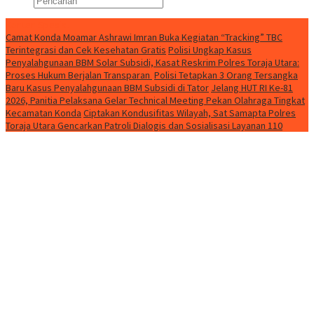
Konten Spesial
Camat Konda Moamar Ashrawi Imran Buka Kegiatan “Tracking” TBC
Terintegrasi dan Cek Kesehatan Gratis
Polisi Ungkap Kasus
Penyalahgunaan BBM Solar Subsidi, Kasat Reskrim Polres Toraja Utara:
Proses Hukum Berjalan Transparan
Polisi Tetapkan 3 Orang Tersangka
Baru Kasus Penyalahgunaan BBM Subsidi di Tator
Jelang HUT RI Ke-81
2026, Panitia Pelaksana Gelar Technical Meeting Pekan Olahraga Tingkat
Kecamatan Konda
Ciptakan Kondusifitas Wilayah, Sat Samapta Polres
Toraja Utara Gencarkan Patroli Dialogis dan Sosialisasi Layanan 110