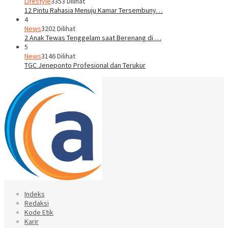
Lifestyle
3353 Dilihat
12 Pintu Rahasia Menuju Kamar Tersembuny…
4
News
3202 Dilihat
2 Anak Tewas Tenggelam saat Berenang di …
5
News
3146 Dilihat
TGC Jeneponto Profesional dan Terukur
Indeks
Redaksi
Kode Etik
Karir