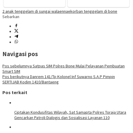
2 anak tenggelam di sungai walaennae
korban tenggelam di bone
Sebarkan
Navigasi pos
Pos sebelumnya
Satpas SIM Polres Bone Mulai Pelayanan Pembuatan
Smart SIM
Pos berikutnya
Danrem 141/Tp Kolonel Inf Suwarno S.A.P Pimpin
SERTIJAB Kodim 1410/Bantaeng
Pos terkait
Ciptakan Kondusifitas Wilayah, Sat Samapta Polres Toraja Utara
Gencarkan Patroli Dialogis dan Sosialisasi Layanan 110