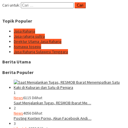
Cari untuk:
Topik Populer
Jasa Raharja
Jasa raharja sultra
Direktur Utama Jasa Raharja
Asmawa tosepu
Jasa Raharja Sulawesi Tenggara
Berita Utama
Berita Populer
1
News
6115 Dilihat
Saat Menjalankan Tugas, RESMOB Ibarat Me…
2
News
4056 Dilihat
Posting Konten Porno, Akun Facebook Andi…
3