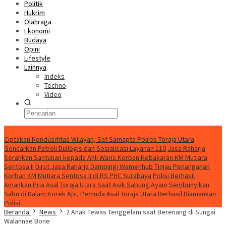
Politik
Hukrim
Olahraga
Ekonomi
Budaya
Opini
Lifestyle
Lainnya
Indeks
Techno
Video
Konten Spesial
Ciptakan Kondusifitas Wilayah, Sat Samapta Polres Toraja Utara
Gencarkan Patroli Dialogis dan Sosialisasi Layanan 110
Jasa Raharja
Serahkan Santunan kepada Ahli Waris Korban Kebakaran KM Mutiara
Sentosa II
Dirut Jasa Raharja Dampingi Wamenhub Tinjau Penanganan
Korban KM Mutiara Sentosa II di RS PHC Surabaya
Polisi Berhasil
Amankan Pria Asal Toraja Utara Saat Asik Sabung Ayam
Sembunyikan
Sabu di Dalam Korek Api, Pemuda Asal Toraja Utara Berhasil Diamankan
Polisi
Beranda
News
2 Anak Tewas Tenggelam saat Berenang di Sungai
Walannae Bone