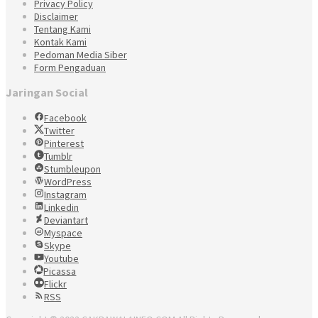
Privacy Policy
Disclaimer
Tentang Kami
Kontak Kami
Pedoman Media Siber
Form Pengaduan
Jaringan Social
Facebook
Twitter
Pinterest
Tumblr
Stumbleupon
WordPress
Instagram
Linkedin
Deviantart
Myspace
Skype
Youtube
Picassa
Flickr
RSS