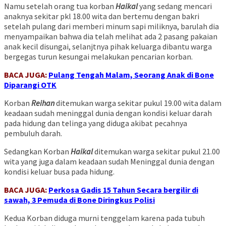
Namu setelah orang tua korban
Haikal
yang sedang mencari
anaknya sekitar pkl 18.00 wita dan bertemu dengan bakri
setelah pulang dari memberi minum sapi miliknya, barulah dia
menyampaikan bahwa dia telah melihat ada 2 pasang pakaian
anak kecil disungai, selanjtnya pihak keluarga dibantu warga
bergegas turun kesungai melakukan pencarian korban.
BACA JUGA:
Pulang Tengah Malam, Seorang Anak di Bone
Diparangi OTK
Korban
Reihan
ditemukan warga sekitar pukul 19.00 wita dalam
keadaan sudah meninggal dunia dengan kondisi keluar darah
pada hidung dan telinga yang diduga akibat pecahnya
pembuluh darah.
Sedangkan Korban
Haikal
ditemukan warga sekitar pukul 21.00
wita yang juga dalam keadaan sudah Meninggal dunia dengan
kondisi keluar busa pada hidung.
BACA JUGA:
Perkosa Gadis 15 Tahun Secara bergilir di
sawah, 3 Pemuda di Bone Diringkus Polisi
Kedua Korban diduga murni tenggelam karena pada tubuh