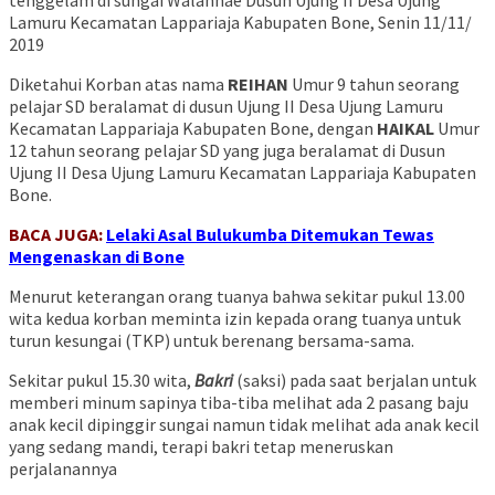
tenggelam di sungai Walannae Dusun Ujung II Desa Ujung
Lamuru Kecamatan Lappariaja Kabupaten Bone, Senin 11/11/
2019
Diketahui Korban atas nama
REIHAN
Umur 9 tahun seorang
pelajar SD beralamat di dusun Ujung II Desa Ujung Lamuru
Kecamatan Lappariaja Kabupaten Bone, dengan
HAIKAL
Umur
12 tahun seorang pelajar SD yang juga beralamat di Dusun
Ujung II Desa Ujung Lamuru Kecamatan Lappariaja Kabupaten
Bone.
BACA JUGA:
Lelaki Asal Bulukumba Ditemukan Tewas
Mengenaskan di Bone
Menurut keterangan orang tuanya bahwa sekitar pukul 13.00
wita kedua korban meminta izin kepada orang tuanya untuk
turun kesungai (TKP) untuk berenang bersama-sama.
Sekitar pukul 15.30 wita,
Bakri
(saksi) pada saat berjalan untuk
memberi minum sapinya tiba-tiba melihat ada 2 pasang baju
anak kecil dipinggir sungai namun tidak melihat ada anak kecil
yang sedang mandi, terapi bakri tetap meneruskan
perjalanannya