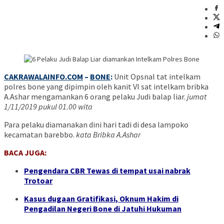
CAKRAWALAINFO.COM
–
BONE
:
Unit Opsnal tat intelkam
polres bone yang dipimpin oleh kanit VI sat intelkam bribka
A.Ashar mengamankan 6 orang pelaku Judi balap liar.
jumat
1/11/2019 pukul 01.00 wita
Para pelaku diamanakan dini hari tadi di desa lampoko
kecamatan barebbo.
kata Bribka A.Ashar
BACA JUGA:
Pengendara CBR Tewas di tempat usai nabrak
Trotoar
Kasus dugaan Gratifikasi, Oknum Hakim di
Pengadilan Negeri Bone di Jatuhi Hukuman