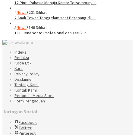
12 Pintu Rahasia Menuju Kamar Tersembuny…
4
News
3201 Dilihat
2 Anak Tewas Tenggelam saat Berenang di …
5
News
3146 Dilihat
TGC Jeneponto Profesional dan Terukur
Indeks
Redaksi
Kode Etik
Karir
Privacy Policy
Disclaimer
Tentang Kami
Kontak Kami
Pedoman Media Siber
Form Pengaduan
Jaringan Social
Facebook
Twitter
Pinterest