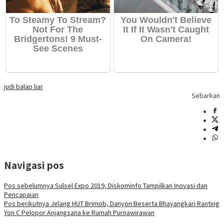
judi balap liar
Sebarkan
Navigasi pos
Pos sebelumnya
Sulsel Expo 2019, Diskominfo Tampilkan Inovasi dan
Pencapaian
Pos berikutnya
Jelang HUT Brimob, Danyon Beserta Bhayangkari Ranting
Yon C Pelopor Anjangsana ke Rumah Purnawirawan