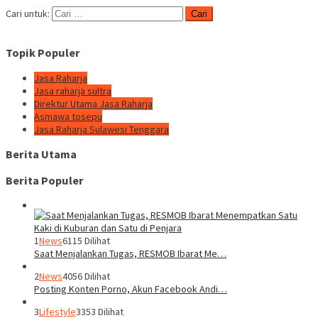
Cari untuk:
Topik Populer
Jasa Raharja
Jasa raharja sultra
Direktur Utama Jasa Raharja
Asmawa tosepu
Jasa Raharja Sulawesi Tenggara
Berita Utama
Berita Populer
1
News
6115 Dilihat
Saat Menjalankan Tugas, RESMOB Ibarat Me…
2
News
4056 Dilihat
Posting Konten Porno, Akun Facebook Andi…
3
Lifestyle
3353 Dilihat