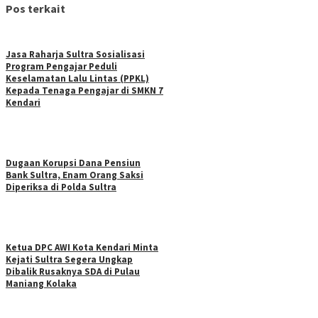
Pos terkait
Jasa Raharja Sultra Sosialisasi
Program Pengajar Peduli
Keselamatan Lalu Lintas (PPKL)
Kepada Tenaga Pengajar di SMKN 7
Kendari
Dugaan Korupsi Dana Pensiun
Bank Sultra, Enam Orang Saksi
Diperiksa di Polda Sultra
Ketua DPC AWI Kota Kendari Minta
Kejati Sultra Segera Ungkap
Dibalik Rusaknya SDA di Pulau
Maniang Kolaka