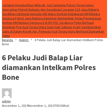
Konten Spesial
Ciptakan Kondusifitas Wilayah, Sat Samapta Polres Toraja Utara
Gencarkan Patroli Dialogis dan Sosialisasi Layanan 110
Jasa Raharja
Serahkan Santunan kepada Ahli Waris Korban Kebakaran KM Mutiara
Sentosa II
Dirut Jasa Raharja Dampingi Wamenhub Tinjau Penanganan
Korban KM Mutiara Sentosa II di RS PHC Surabaya
Polisi Berhasil
Amankan Pria Asal Toraja Utara Saat Asik Sabung Ayam
Sembunyikan
Sabu di Dalam Korek Api, Pemuda Asal Toraja Utara Berhasil Diamankan
Polisi
Beranda
Hukrim
6 Pelaku Judi Balap Liar diamankan Intelkam Polres
Bone
6 Pelaku Judi Balap Liar
diamankan Intelkam Polres
Bone
admin
November 1, 2019
November 1, 2019
700 Dilihat