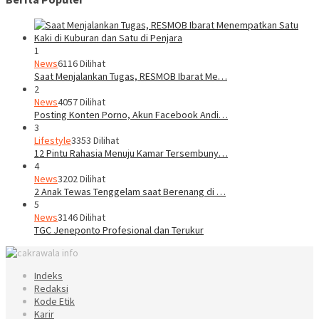
1
News
6116 Dilihat
Saat Menjalankan Tugas, RESMOB Ibarat Me…
2
News
4057 Dilihat
Posting Konten Porno, Akun Facebook Andi…
3
Lifestyle
3353 Dilihat
12 Pintu Rahasia Menuju Kamar Tersembuny…
4
News
3202 Dilihat
2 Anak Tewas Tenggelam saat Berenang di …
5
News
3146 Dilihat
TGC Jeneponto Profesional dan Terukur
Indeks
Redaksi
Kode Etik
Karir