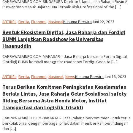
CAKRAWALAINFO.COM-SINGAPURA-Direktur Utama Jasa Raharja Rivan A.
Purwantono Masuk Jajaran Dua Terbaik Risk Professional of the […]
ARTIKEL
,
Berita
,
Ekonomi
,
Nasional
Kusuma Perwira
Juni 22, 2023
Bentuk Ekosistem Digital, Jasa Raharja dan Fordigi
BUMN Lanjutkan Roadshow ke Universitas
Hasanuddin
CAKRAWALAINFO.COM-MAKASAR – Jasa Raharja bersama Forum Digital
(Fordigi) BUMN kembali menggelar roadshow Fordigi Goes to […]
ARTIKEL
,
Berita
,
Ekonomi
,
Nasional
,
News
Kusuma Perwira
Juni 18, 2023
Terus Berikan Komitmen Peningkatan Keselamatan
Berlalu Lintas, Jasa Raharja Gelar Sosialisasi safety
Riding Bersama Astra Honda Motor, Institut
Transportasi dan Logistik Trisakti
CAKRAWALAINFO.COM-JAKARTA – Jasa Raharja berkomitmen untuk terus
berkolaborasi dengan berbagai pihak dalam memberikan perlindungan
dan […]