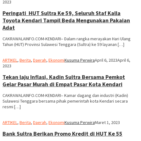
2023
Peringati HUT Sultra Ke 59, Seluruh Staf Kalla
Toyota Kendari Tampil Beda Mengunakan Pakaian
Adat
CAKRAWALAINFO.COM-KENDARI– Dalam rangka merayakan Hari Ulang
Tahun (HUT) Provinsi Sulawesi Tenggara (Sultra) ke 59 layanan […]
ARTIKEL
,
Berita
,
Daerah
,
Ekonomi
Kusuma Perwira
April 6, 2023
April 6,
2023
Tekan laju Inflasi, Kadin Sultra Bersama Pemkot
Gelar Pasar Murah di Empat Pasar Kota Kendari
CAKRAWALAINFO.COM-KENDARI– Kamar dagang dan industri (Kadin)
Sulawesi Tenggara bersama pihak pemerintah kota Kendari secara
resmi […]
ARTIKEL
,
Berita
,
Daerah
,
Ekonomi
Kusuma Perwira
Maret 1, 2023
Bank Sultra Berikan Promo Kredit di HUT Ke 55