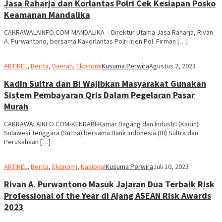
Jasa Raharja dan Korlantas Polri Cek Kesiapan Posko
Keamanan Mandalika
CAKRAWALAINFO.COM-MANDALIKA – Direktur Utama Jasa Raharja, Rivan
A. Purwantono, bersama Kakorlantas Polri Irjen Pol. Firman […]
ARTIKEL
,
Berita
,
Daerah
,
Ekonomi
Kusuma Perwira
Agustus 2, 2023
Kadin Sultra dan BI Wajibkan Masyarakat Gunakan
Sistem Pembayaran Qris Dalam Pegelaran Pasar
Murah
CAKRAWALAINFO.COM-KENDARI-Kamar Dagang dan Industri (Kadin)
Sulawesi Tenggara (Sultra) bersama Bank Indonesia (BI) Sultra dan
Perusahaan […]
ARTIKEL
,
Berita
,
Ekonomi
,
Nasional
Kusuma Perwira
Juli 10, 2023
Rivan A. Purwantono Masuk Jajaran Dua Terbaik Risk
Professional of the Year di Ajang ASEAN Risk Awards
2023