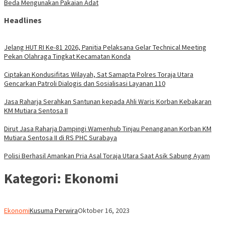
Beda Mengunakan Pakaian Adat
Headlines
Jelang HUT RI Ke-81 2026, Panitia Pelaksana Gelar Technical Meeting
Pekan Olahraga Tingkat Kecamatan Konda
Ciptakan Kondusifitas Wilayah, Sat Samapta Polres Toraja Utara
Gencarkan Patroli Dialogis dan Sosialisasi Layanan 110
Jasa Raharja Serahkan Santunan kepada Ahli Waris Korban Kebakaran
KM Mutiara Sentosa II
Dirut Jasa Raharja Dampingi Wamenhub Tinjau Penanganan Korban KM
Mutiara Sentosa II di RS PHC Surabaya
Polisi Berhasil Amankan Pria Asal Toraja Utara Saat Asik Sabung Ayam
Kategori:
Ekonomi
Ekonomi
Kusuma Perwira
Oktober 16, 2023