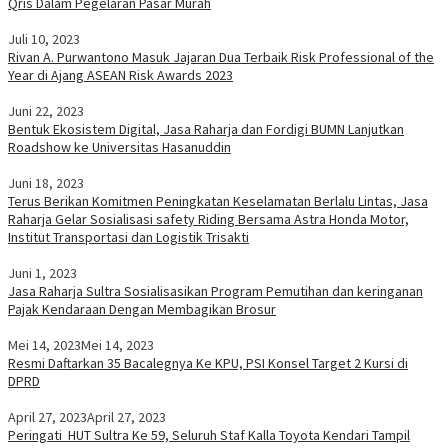
Qris Dalam Pegelaran Pasar Murah
Juli 10, 2023
Rivan A. Purwantono Masuk Jajaran Dua Terbaik Risk Professional of the
Year di Ajang ASEAN Risk Awards 2023
Juni 22, 2023
Bentuk Ekosistem Digital, Jasa Raharja dan Fordigi BUMN Lanjutkan
Roadshow ke Universitas Hasanuddin
Juni 18, 2023
Terus Berikan Komitmen Peningkatan Keselamatan Berlalu Lintas, Jasa
Raharja Gelar Sosialisasi safety Riding Bersama Astra Honda Motor,
Institut Transportasi dan Logistik Trisakti
Juni 1, 2023
Jasa Raharja Sultra Sosialisasikan Program Pemutihan dan keringanan
Pajak Kendaraan Dengan Membagikan Brosur
Mei 14, 2023
Mei 14, 2023
Resmi Daftarkan 35 Bacalegnya Ke KPU, PSI Konsel Target 2 Kursi di
DPRD
April 27, 2023
April 27, 2023
Peringati HUT Sultra Ke 59, Seluruh Staf Kalla Toyota Kendari Tampil