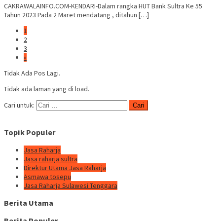
CAKRAWALAINFO.COM-KENDARI-Dalam rangka HUT Bank Sultra Ke 55
Tahun 2023 Pada 2 Maret mendatang , ditahun […]
1
2
3
»
Tidak Ada Pos Lagi.
Tidak ada laman yang di load.
Cari untuk:
Topik Populer
Jasa Raharja
Jasa raharja sultra
Direktur Utama Jasa Raharja
Asmawa tosepu
Jasa Raharja Sulawesi Tenggara
Berita Utama
Berita Populer