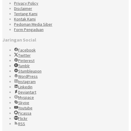
Privacy Policy
Disclaimer
Tentang Kami
Kontak Kami
Pedoman Media Siber
Form Pengaduan
Jaringan Social
Facebook
Twitter
Pinterest
Tumblr
Stumbleupon
WordPress
Instagram
Linkedin
Deviantart
Myspace
Skype
Youtube
Picassa
Flickr
RSS