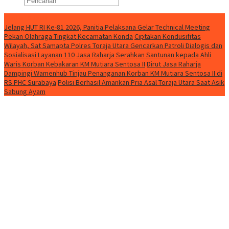
Konten Spesial
Jelang HUT RI Ke-81 2026, Panitia Pelaksana Gelar Technical Meeting
Pekan Olahraga Tingkat Kecamatan Konda
Ciptakan Kondusifitas
Wilayah, Sat Samapta Polres Toraja Utara Gencarkan Patroli Dialogis dan
Sosialisasi Layanan 110
Jasa Raharja Serahkan Santunan kepada Ahli
Waris Korban Kebakaran KM Mutiara Sentosa II
Dirut Jasa Raharja
Dampingi Wamenhub Tinjau Penanganan Korban KM Mutiara Sentosa II di
RS PHC Surabaya
Polisi Berhasil Amankan Pria Asal Toraja Utara Saat Asik
Sabung Ayam