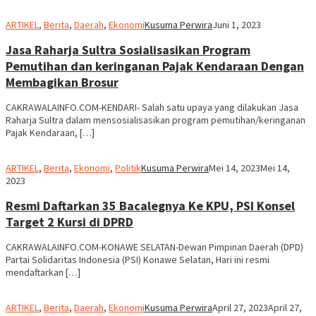
ARTIKEL
,
Berita
,
Daerah
,
Ekonomi
Kusuma Perwira
Juni 1, 2023
Jasa Raharja Sultra Sosialisasikan Program
Pemutihan dan keringanan Pajak Kendaraan Dengan
Membagikan Brosur
CAKRAWALAINFO.COM-KENDARI- Salah satu upaya yang dilakukan Jasa
Raharja Sultra dalam mensosialisasikan program pemutihan/keringanan
Pajak Kendaraan, […]
ARTIKEL
,
Berita
,
Ekonomi
,
Politik
Kusuma Perwira
Mei 14, 2023
Mei 14,
2023
Resmi Daftarkan 35 Bacalegnya Ke KPU, PSI Konsel
Target 2 Kursi di DPRD
CAKRAWALAINFO.COM-KONAWE SELATAN-Dewan Pimpinan Daerah (DPD)
Partai Solidaritas Indonesia (PSI) Konawe Selatan, Hari ini resmi
mendaftarkan […]
ARTIKEL
,
Berita
,
Daerah
,
Ekonomi
Kusuma Perwira
April 27, 2023
April 27,