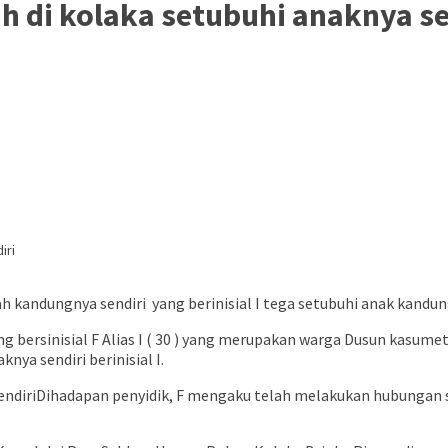
h di kolaka setubuhi anaknya se
ah kandungnya sendiri yang berinisial I tega setubuhi anak kandun
ng bersinisial F Alias I ( 30 ) yang merupakan warga Dusun kasum
ya sendiri berinisial I.
Dihadapan penyidik, F mengaku telah melakukan hubungan s