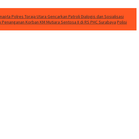
apta Polres Toraja Utara Gencarkan Patroli Dialogis dan Sosialisasi
u Penanganan Korban KM Mutiara Sentosa II di RS PHC Surabaya
Polisi