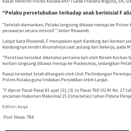
Kasat Reskrim Polres Kolaka AKP I Gede Pranata Wiguna, SH, S
“Pelaku persetubuhan terhadap anak berinisial F a
”Setelah diamankan, Pelaku langsung dibawa menuju ke Polres
perawatan secara intensif ” beber Riswandi.
Lanjut kata Riswandi, F merupakan ayah Kandung dari korban ya
kandungnya sendiri dirumahnya saat pulang dari bekerja, pada 
”Peristiwa tersebut diketahui pertama kali oleh Nenek Korban 
korban langsung dibawa menuju ke Puskesmas, sedangkan Pelak
Kasus tersebut telah ditangani oleh Unit Perlindungan Perempua
Polres Kolaka guna tindakan Penyidikan lebih Lanjut.
”F dijerat Pasal Pasal 81 ayat (1), (3) Jo Pasal 76D UU RI No. 
ancaman Hukuman Maksimal 15 (lima belas) tahun Pidana Penjara
Editor: Azqa
Post Views:
784