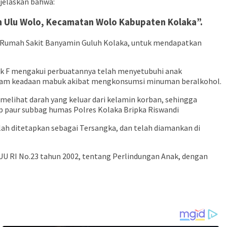
jelaskan bahwa:
an Ulu Wolo, Kecamatan Wolo Kabupaten Kolaka”.
ke Rumah Sakit Banyamin Guluh Kolaka, untuk mendapatkan
idik F mengakui perbuatannya telah menyetubuhi anak
ia dalam keadaan mabuk akibat mengkonsumsi minuman beralkohol.
melihat darah yang keluar dari kelamin korban, sehingga
 paur subbag humas Polres Kolaka Bripka Riswandi
lah ditetapkan sebagai Tersangka, dan telah diamankan di
an UU RI No.23 tahun 2002, tentang Perlindungan Anak, dengan