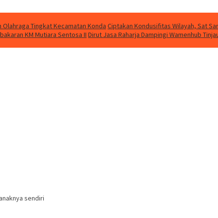
kan Olahraga Tingkat Kecamatan Konda
Ciptakan Kondusifitas Wilayah, Sat Sam
bakaran KM Mutiara Sentosa II
Dirut Jasa Raharja Dampingi Wamenhub Tinja
anaknya sendiri