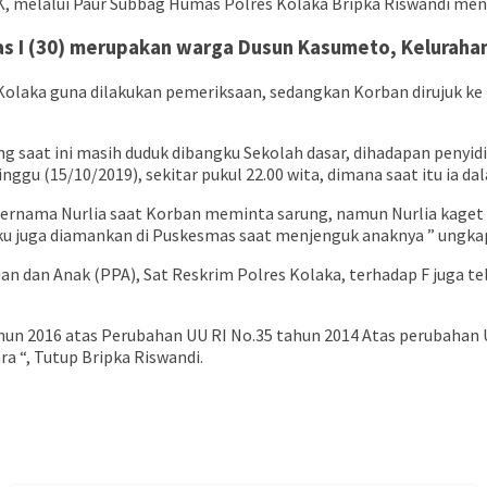
IK, melalui Paur Subbag Humas Polres Kolaka Bripka Riswandi men
lias I (30) merupakan warga Dusun Kasumeto, Kelurah
 Kolaka guna dilakukan pemeriksaan, sedangkan Korban dirujuk 
ng saat ini masih duduk dibangku Sekolah dasar, dihadapan peny
Minggu (15/10/2019), sekitar pukul 22.00 wita, dimana saat itu 
bernama Nurlia saat Korban meminta sarung, namun Nurlia kaget 
u juga diamankan di Puskesmas saat menjenguk anaknya ” ungkap
n dan Anak (PPA), Sat Reskrim Polres Kolaka, terhadap F juga te
17 tahun 2016 atas Perubahan UU RI No.35 tahun 2014 Atas perubah
 “, Tutup Bripka Riswandi.