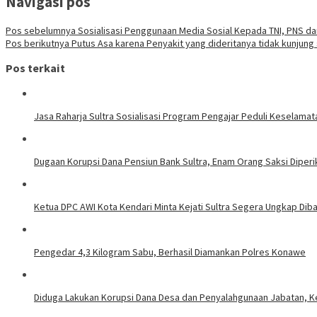
Navigasi pos
Pos sebelumnya
Sosialisasi Penggunaan Media Sosial Kepada TNI, PNS dan
Pos berikutnya
Putus Asa karena Penyakit yang dideritanya tidak kunjung
Pos terkait
Jasa Raharja Sultra Sosialisasi Program Pengajar Peduli Keselamat
Dugaan Korupsi Dana Pensiun Bank Sultra, Enam Orang Saksi Diperik
Ketua DPC AWI Kota Kendari Minta Kejati Sultra Segera Ungkap Diba
Pengedar 4,3 Kilogram Sabu, Berhasil Diamankan Polres Konawe
Diduga Lakukan Korupsi Dana Desa dan Penyalahgunaan Jabatan, K