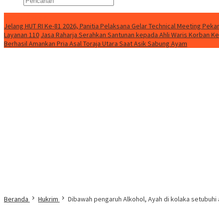
Konten Spesial
Jelang HUT RI Ke-81 2026, Panitia Pelaksana Gelar Technical Meeting Pe
Layanan 110
Jasa Raharja Serahkan Santunan kepada Ahli Waris Korban Ke
Berhasil Amankan Pria Asal Toraja Utara Saat Asik Sabung Ayam
Beranda
Hukrim
Dibawah pengaruh Alkohol, Ayah di kolaka setubuhi 