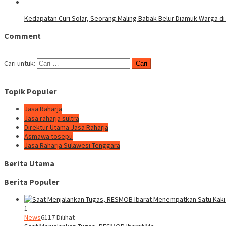
Kedapatan Curi Solar, Seorang Maling Babak Belur Diamuk Warga di
Comment
Cari untuk:
Topik Populer
Jasa Raharja
Jasa raharja sultra
Direktur Utama Jasa Raharja
Asmawa tosepu
Jasa Raharja Sulawesi Tenggara
Berita Utama
Berita Populer
1
News
6117 Dilihat