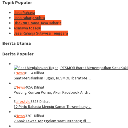
Topik Populer
Jasa Raharja
Jasa raharja sultra
Direktur Utama Jasa Raharja
Asmawa tosepu
Jasa Raharja Sulawesi Tenggara
Berita Utama
Berita Populer
1
News
6114 Dilihat
Saat Menjalankan Tugas, RESMOB Ibarat Me…
2
News
4056 Dilihat
Posting Konten Porno, Akun Facebook Andi…
3
Lifestyle
3353 Dilihat
12 Pintu Rahasia Menuju Kamar Tersembuny…
4
News
3201 Dilihat
2 Anak Tewas Tenggelam saat Berenang di …