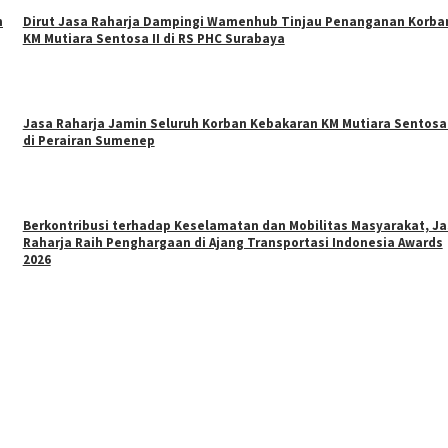
n
Dirut Jasa Raharja Dampingi Wamenhub Tinjau Penanganan Korba
KM Mutiara Sentosa II di RS PHC Surabaya
Jasa Raharja Jamin Seluruh Korban Kebakaran KM Mutiara Sentosa 
di Perairan Sumenep
Berkontribusi terhadap Keselamatan dan Mobilitas Masyarakat, J
Raharja Raih Penghargaan di Ajang Transportasi Indonesia Awards
2026