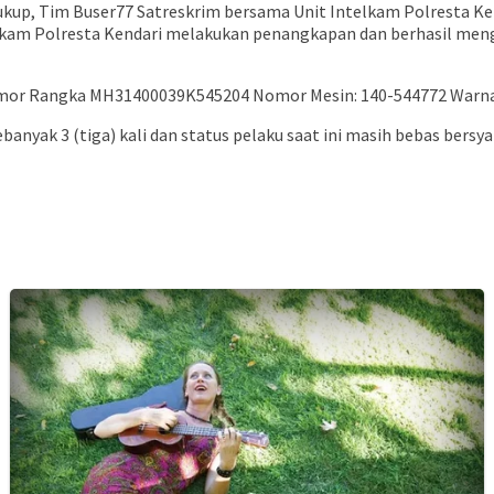
kup, Tim Buser77 Satreskrim bersama Unit Intelkam Polresta Ken
elkam Polresta Kendari melakukan penangkapan dan berhasil me
Nomor Rangka MH31400039K545204 Nomor Mesin: 140-544772 War
anyak 3 (tiga) kali dan status pelaku saat ini masih bebas bersya