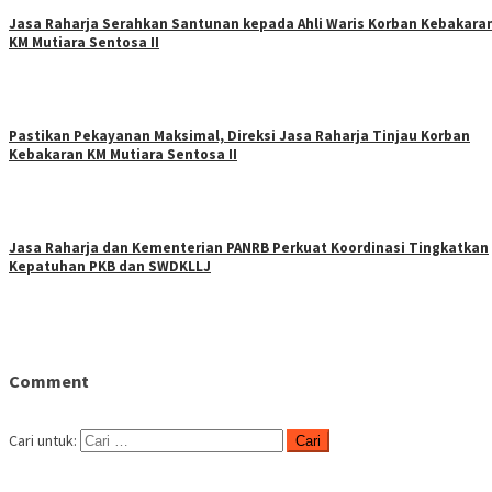
Jasa Raharja Serahkan Santunan kepada Ahli Waris Korban Kebakara
KM Mutiara Sentosa II
Pastikan Pekayanan Maksimal, Direksi Jasa Raharja Tinjau Korban
Kebakaran KM Mutiara Sentosa II
Jasa Raharja dan Kementerian PANRB Perkuat Koordinasi Tingkatkan
Kepatuhan PKB dan SWDKLLJ
Comment
Cari untuk: