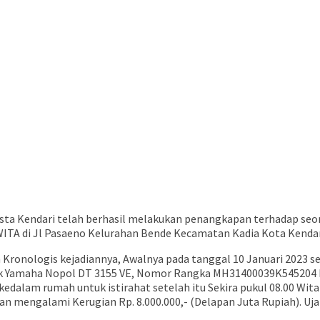
esta Kendari telah berhasil melakukan penangkapan terhadap seo
0 WITA di Jl Pasaeno Kelurahan Bende Kecamatan Kadia Kota Kendar
kan Kronologis kejadiannya, Awalnya pada tanggal 10 Januari 2023 
k Yamaha Nopol DT 3155 VE, Nomor Rangka MH31400039K545204 
dalam rumah untuk istirahat setelah itu Sekira pukul 08.00 Wi
an mengalami Kerugian Rp. 8.000.000,- (Delapan Juta Rupiah). Ujar