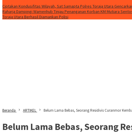
Konten Spesial
Ciptakan Kondusifitas Wilayah, Sat Samapta Polres Toraja Utara Gencarkan 
Raharja Dampingi Wamenhub Tinjau Penanganan Korban KM Mutiara Sentosa
Toraja Utara Berhasil Diamankan Polisi
Beranda
ARTIKEL
Belum Lama Bebas, Seorang Residivis Curanmor Kembali
Belum Lama Bebas, Seorang Res