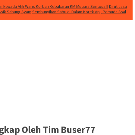
n kepada Ahli Waris Korban Kebakaran KM Mutiara Sentosa II
Dirut Jasa
t Asik Sabung Ayam
Sembunyikan Sabu di Dalam Korek Api, Pemuda Asal
ngkap Oleh Tim Buser77