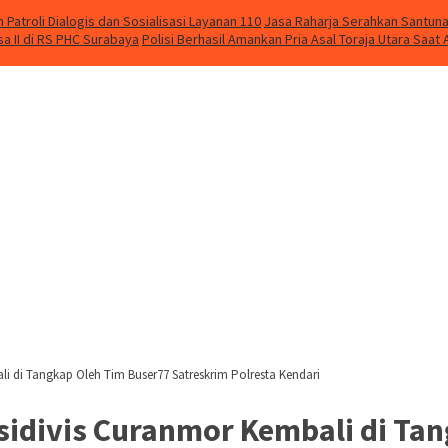
Patroli Dialogis dan Sosialisasi Layanan 110
Jasa Raharja Serahkan Santuna
 II di RS PHC Surabaya
Polisi Berhasil Amankan Pria Asal Toraja Utara Saa
 di Tangkap Oleh Tim Buser77 Satreskrim Polresta Kendari
idivis Curanmor Kembali di Ta