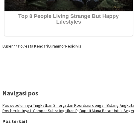
Buser77 Polresta Kendari
Curanmor
Residivis
Navigasi pos
Pos sebelumnya
Tingkatkan Sinergi dan Koordiasi dengan Bidang Angkutan
Pos berikutnya
L-Gampar Sultra Ingatkan Pj Bupati Muna Barat Untuk Sege
Pos terkait