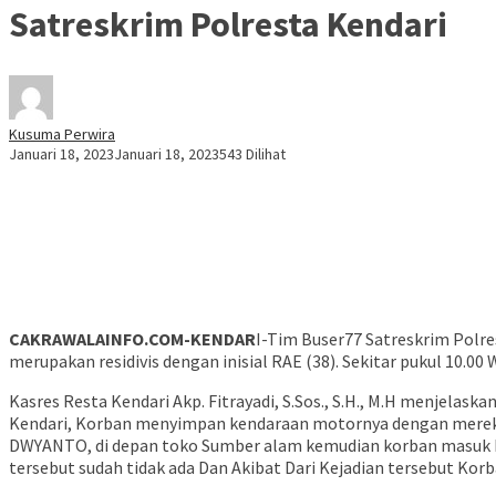
Satreskrim Polresta Kendari
Kusuma Perwira
Januari 18, 2023
Januari 18, 2023
543 Dilihat
CAKRAWALAINFO.COM-KENDAR
I-Tim Buser77 Satreskrim Polr
merupakan residivis dengan inisial RAE (38). Sekitar pukul 10.0
Kasres Resta Kendari Akp. Fitrayadi, S.Sos., S.H., M.H menjelas
Kendari, Korban menyimpan kendaraan motornya dengan mere
DWYANTO, di depan toko Sumber alam kemudian korban masuk ke
tersebut sudah tidak ada Dan Akibat Dari Kejadian tersebut Korb