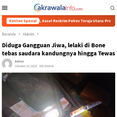
Loncat
Menu
ke
Mobile
konten
rim Polres Toraja Utara: Proses Hukum Berjalan Transparan
Konten Spesial
Beranda
Hukrim
Diduga Gangguan Jiwa, lelaki di Bone
tebas saudara kandungnya hingga Tewas
Admin
Oktober 15, 2019
691 Dilihat