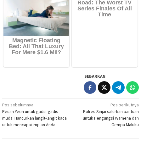
SEBARKAN
Navigasi
Pos sebelumnya
Pos berikutnya
Pesan Yeoh untuk gadis-gadis
Polres Sinjai salurkan bantuan
pos
muda: Hancurkan langit-langit kaca
untuk Pengungsi Wamena dan
untuk mencapai impian Anda
Gempa Maluku