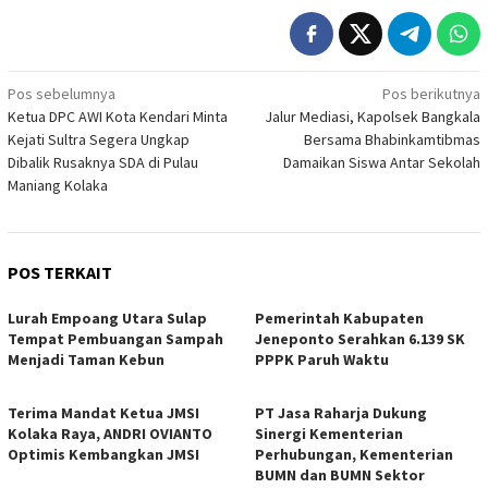
Navigasi
Pos sebelumnya
Pos berikutnya
Ketua DPC AWI Kota Kendari Minta
Jalur Mediasi, Kapolsek Bangkala
pos
Kejati Sultra Segera Ungkap
Bersama Bhabinkamtibmas
Dibalik Rusaknya SDA di Pulau
Damaikan Siswa Antar Sekolah
Maniang Kolaka
POS TERKAIT
Lurah Empoang Utara Sulap
Pemerintah Kabupaten
Tempat Pembuangan Sampah
Jeneponto Serahkan 6.139 SK
Menjadi Taman Kebun
PPPK Paruh Waktu
Terima Mandat Ketua JMSI
PT Jasa Raharja Dukung
Kolaka Raya, ANDRI OVIANTO
Sinergi Kementerian
Optimis Kembangkan JMSI
Perhubungan, Kementerian
BUMN dan BUMN Sektor