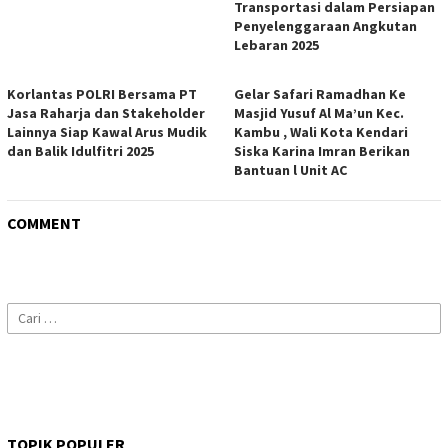
Transportasi dalam Persiapan
Penyelenggaraan Angkutan
Lebaran 2025
Korlantas POLRI Bersama PT
Gelar Safari Ramadhan Ke
Jasa Raharja dan Stakeholder
Masjid Yusuf Al Ma’un Kec.
Lainnya Siap Kawal Arus Mudik
Kambu , Wali Kota Kendari
dan Balik Idulfitri 2025
Siska Karina Imran Berikan
Bantuan l Unit AC
COMMENT
Cari
untuk:
TOPIK POPULER