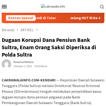
Loncat
Menu
ke
Mobile
konten
unaan BBM Subsidi di Tator
Konten Spesial
Jelang HUT RI Ke-81 2026, Pa
Beranda
ARTIKEL
Dugaan Korupsi Dana Pensiun Bank
Sultra, Enam Orang Saksi Diperiksa di
Polda Sultra
Kusuma Perwira
Oktober 2, 2023
574 Dilihat
CAKRAWALAINFO.COM-KENDARI
— Kepolisian Daerah Sulawesi
Tenggara (Polda Sultra) melalui Direktorat Reserse Kriminal
Khusus (Ditreskrimsus) tengah melakukan penyelidikan kasus
dugaan korupsi dana pensiun pegawai pada Bank
Pembangunan Daerah Sulawesi Tenggara (Bank Sultra).