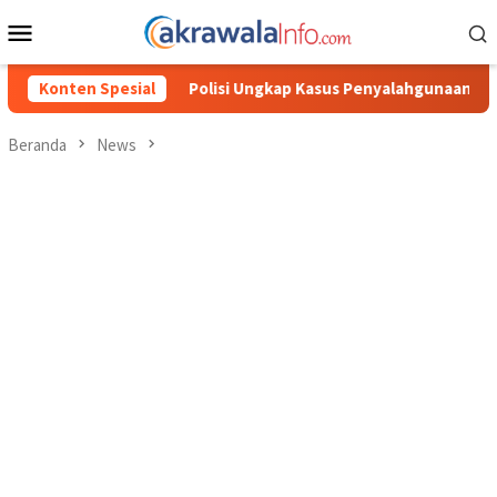
Loncat
Menu
ke
Mobile
konten
si Ungkap Kasus Penyalahgunaan BBM Solar Subsidi, Kasat Reskrim
Konten Spesial
Beranda
News