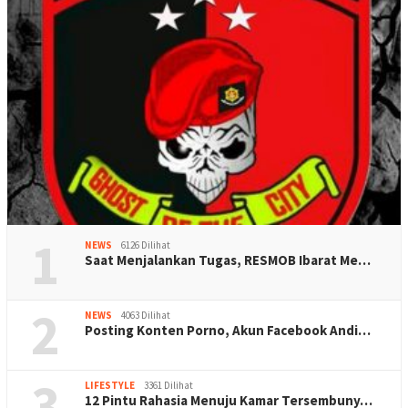
1
NEWS
6126 Dilihat
Saat Menjalankan Tugas, RESMOB Ibarat Me…
2
NEWS
4063 Dilihat
Posting Konten Porno, Akun Facebook Andi…
3
LIFESTYLE
3361 Dilihat
12 Pintu Rahasia Menuju Kamar Tersembuny…