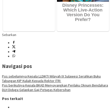
Sebarkan
Navigasi pos
Pos sebelumnya
Kepala LLDIKTI Wilayah IX Sulawesi Serahkan Buku
Tabungan KIP Kuliah Kepada Rektor ITRI
Pos berikutnya
Kepala BKAD Menyayangkan Perilaku Oknum Bendahara
DLH Diduga Gelapkan Gaji Petugas Kebersihan
Pos terkait