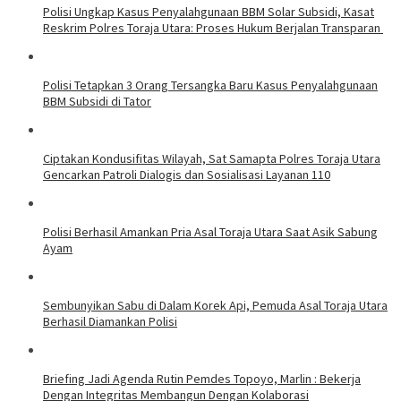
Polisi Ungkap Kasus Penyalahgunaan BBM Solar Subsidi, Kasat
Reskrim Polres Toraja Utara: Proses Hukum Berjalan Transparan
Polisi Tetapkan 3 Orang Tersangka Baru Kasus Penyalahgunaan
BBM Subsidi di Tator
Ciptakan Kondusifitas Wilayah, Sat Samapta Polres Toraja Utara
Gencarkan Patroli Dialogis dan Sosialisasi Layanan 110
Polisi Berhasil Amankan Pria Asal Toraja Utara Saat Asik Sabung
Ayam
Sembunyikan Sabu di Dalam Korek Api, Pemuda Asal Toraja Utara
Berhasil Diamankan Polisi
Briefing Jadi Agenda Rutin Pemdes Topoyo, Marlin : Bekerja
Dengan Integritas Membangun Dengan Kolaborasi