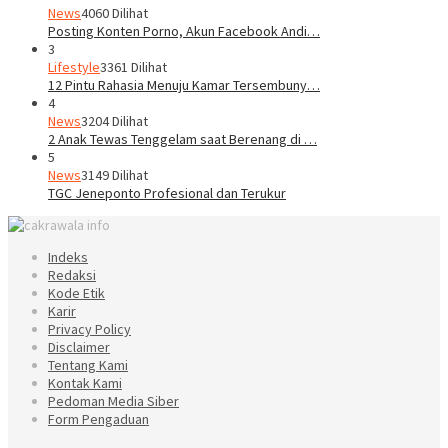
News
4060 Dilihat
Posting Konten Porno, Akun Facebook Andi…
3
Lifestyle
3361 Dilihat
12 Pintu Rahasia Menuju Kamar Tersembuny…
4
News
3204 Dilihat
2 Anak Tewas Tenggelam saat Berenang di …
5
News
3149 Dilihat
TGC Jeneponto Profesional dan Terukur
Indeks
Redaksi
Kode Etik
Karir
Privacy Policy
Disclaimer
Tentang Kami
Kontak Kami
Pedoman Media Siber
Form Pengaduan