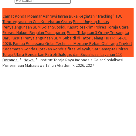
Konten Spesial
Camat Konda Moamar Ashrawi Imran Buka Kegiatan “Tracking” TBC
Terintegrasi dan Cek Kesehatan Gratis
Polisi Ungkap Kasus
Penyalahgunaan BBM Solar Subsidi, Kasat Reskrim Polres Toraja Utara:
Proses Hukum Berjalan Transparan
Polisi Tetapkan 3 Orang Tersangka
Baru Kasus Penyalahgunaan BBM Subsidi di Tator
Jelang HUT RI Ke-81
2026, Panitia Pelaksana Gelar Technical Meeting Pekan Olahraga Tingkat
Kecamatan Konda
Ciptakan Kondusifitas Wilayah, Sat Samapta Polres
Toraja Utara Gencarkan Patroli Dialogis dan Sosialisasi Layanan 110
Beranda
News
Institut Toraja Raya Indonesia Gelar Sosialisasi
Penerimaan Mahasiswa Tahun Akademik 2026/2027