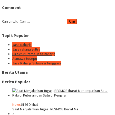
Comment
Cari untuk:
Topik Populer
Jasa Raharja
Jasa raharja sultra
Direktur Utama Jasa Raharja
Asmawa tosepu
Jasa Raharja Sulawesi Tenggara
Berita Utama
Berita Populer
1
News
6126 Dilihat
Saat Menjalankan Tugas, RESMOB Ibarat Me…
2