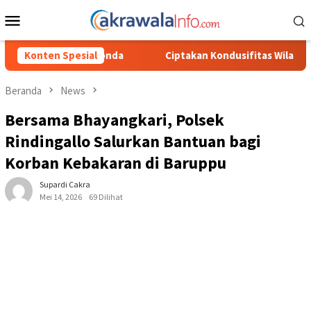
Loncat
Menu
ke
Mobile
konten
Konten Spesial
Ciptakan Kondusifitas Wilayah, Sat Samapta Polres Toraja 
Beranda
News
Bersama Bhayangkari, Polsek
Rindingallo Salurkan Bantuan bagi
Korban Kebakaran di Baruppu
Supardi Cakra
Mei 14, 2026
69 Dilihat