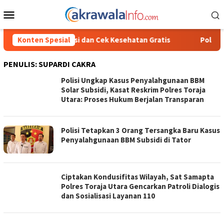
Loncat
Menu
ke
Mobile
konten
n Cek Kesehatan Gratis
Konten Spesial
Polisi Ungkap Kasus Penyalahguna
PENULIS:
SUPARDI CAKRA
Polisi Ungkap Kasus Penyalahgunaan BBM
Solar Subsidi, Kasat Reskrim Polres Toraja
Utara: Proses Hukum Berjalan Transparan
Polisi Tetapkan 3 Orang Tersangka Baru Kasus
Penyalahgunaan BBM Subsidi di Tator
Ciptakan Kondusifitas Wilayah, Sat Samapta
Polres Toraja Utara Gencarkan Patroli Dialogis
dan Sosialisasi Layanan 110