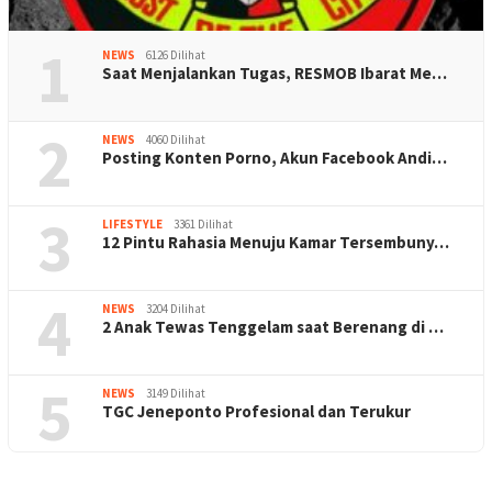
1
NEWS
6126 Dilihat
Saat Menjalankan Tugas, RESMOB Ibarat Me…
2
NEWS
4060 Dilihat
Posting Konten Porno, Akun Facebook Andi…
3
LIFESTYLE
3361 Dilihat
12 Pintu Rahasia Menuju Kamar Tersembuny…
4
NEWS
3204 Dilihat
2 Anak Tewas Tenggelam saat Berenang di …
5
NEWS
3149 Dilihat
TGC Jeneponto Profesional dan Terukur