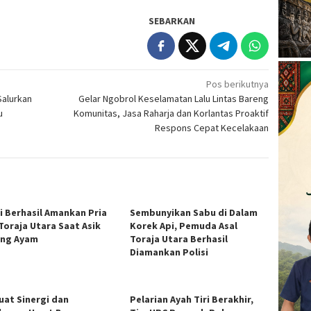
SEBARKAN
Pos berikutnya
Salurkan
Gelar Ngobrol Keselamatan Lalu Lintas Bareng
u
Komunitas, Jasa Raharja dan Korlantas Proaktif
Respons Cepat Kecelakaan
si Berhasil Amankan Pria
Sembunyikan Sabu di Dalam
 Toraja Utara Saat Asik
Korek Api, Pemuda Asal
ng Ayam
Toraja Utara Berhasil
Diamankan Polisi
uat Sinergi dan
Pelarian Ayah Tiri Berakhir,