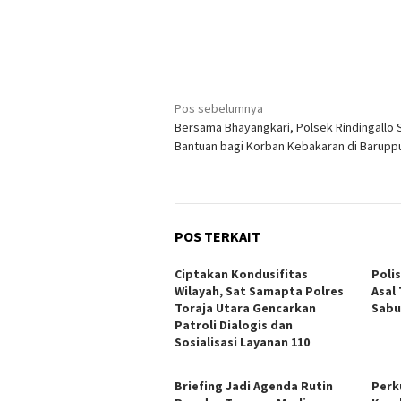
Navigasi
Pos sebelumnya
Bersama Bhayangkari, Polsek Rindingallo 
pos
Bantuan bagi Korban Kebakaran di Barupp
POS TERKAIT
Ciptakan Kondusifitas
Poli
Wilayah, Sat Samapta Polres
Asal
Toraja Utara Gencarkan
Sabu
Patroli Dialogis dan
Sosialisasi Layanan 110
Briefing Jadi Agenda Rutin
Perk