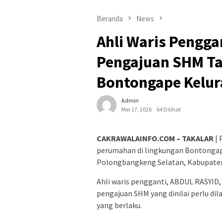
Beranda
News
Ahli Waris Pengga
Pengajuan SHM T
Bontongape Kelu
Admin
Mei 17, 2026
64 Dilihat
CAKRAWALAINFO.COM – TAKALAR
| 
perumahan di lingkungan Bontongap
Polongbangkeng Selatan, Kabupaten 
Ahli waris pengganti, ABDUL RASYID
pengajuan SHM yang dinilai perlu di
yang berlaku.