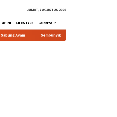
JUMAT, 7 AGUSTUS 2026
OPINI
LIFESTYLE
LAINNYA
Sembunyikan Sabu di Dalam Korek Api, Pemuda Asal Toraja Utara 