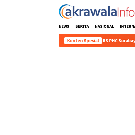
Loncat
ke
konten
NEWS
BERITA
NASIONAL
INTERN
 KM Mutiara Sentosa II di RS PHC Surabaya
Konten Spesial
Polisi Berha