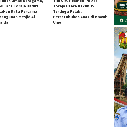
kunan Umat Beragama,
Tim URC Resmob Polres
es Tana Toraja Hadiri
Toraja Utara Bekuk JS
takan Batu Pertama
Terduga Pelaku
angunan Mesjid Al-
Persetubuhan Anak di Bawah
aidah
Umur