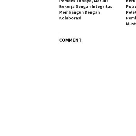
Pemdes Topoyo, Marlin :
Keru
Bekerja Dengan Integritas
Polr
Membangun Dengan
Pele
Kolaborasi
Pemb
Must
COMMENT