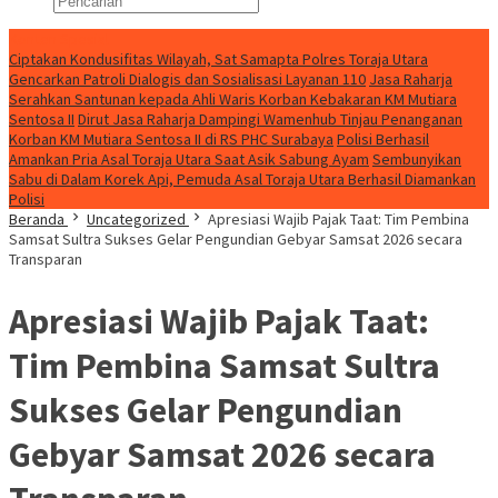
Konten Spesial
Ciptakan Kondusifitas Wilayah, Sat Samapta Polres Toraja Utara
Gencarkan Patroli Dialogis dan Sosialisasi Layanan 110
Jasa Raharja
Serahkan Santunan kepada Ahli Waris Korban Kebakaran KM Mutiara
Sentosa II
Dirut Jasa Raharja Dampingi Wamenhub Tinjau Penanganan
Korban KM Mutiara Sentosa II di RS PHC Surabaya
Polisi Berhasil
Amankan Pria Asal Toraja Utara Saat Asik Sabung Ayam
Sembunyikan
Sabu di Dalam Korek Api, Pemuda Asal Toraja Utara Berhasil Diamankan
Polisi
Beranda
Uncategorized
Apresiasi Wajib Pajak Taat: Tim Pembina
Samsat Sultra Sukses Gelar Pengundian Gebyar Samsat 2026 secara
Transparan
Apresiasi Wajib Pajak Taat:
Tim Pembina Samsat Sultra
Sukses Gelar Pengundian
Gebyar Samsat 2026 secara