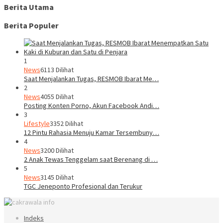
Berita Utama
Berita Populer
1
News
6113 Dilihat
Saat Menjalankan Tugas, RESMOB Ibarat Me…
2
News
4055 Dilihat
Posting Konten Porno, Akun Facebook Andi…
3
Lifestyle
3352 Dilihat
12 Pintu Rahasia Menuju Kamar Tersembuny…
4
News
3200 Dilihat
2 Anak Tewas Tenggelam saat Berenang di …
5
News
3145 Dilihat
TGC Jeneponto Profesional dan Terukur
Indeks