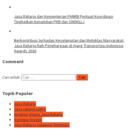
Jasa Raharja dan Kementerian PANRB Perkuat Koordinasi
Tingkatkan Kepatuhan PKB dan SWDKLLJ
Berkontribusi terhadap Keselamatan dan Mobilitas Masyarakat,
Jasa Raharja Raih Penghargaan di Ajang Transportasi Indonesia
Awards 2026
Comment
Cari untuk:
Topik Populer
Jasa Raharja
Jasa raharja sultra
Direktur Utama Jasa Raharja
Asmawa tosepu
Jasa Raharja Sulawesi Tenggara