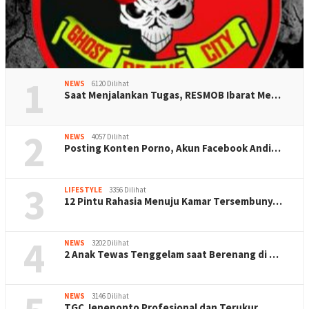
1
NEWS
6120 Dilihat
Saat Menjalankan Tugas, RESMOB Ibarat Me…
2
NEWS
4057 Dilihat
Posting Konten Porno, Akun Facebook Andi…
3
LIFESTYLE
3356 Dilihat
12 Pintu Rahasia Menuju Kamar Tersembuny…
4
NEWS
3202 Dilihat
2 Anak Tewas Tenggelam saat Berenang di …
NEWS
3146 Dilihat
TGC Jeneponto Profesional dan Terukur