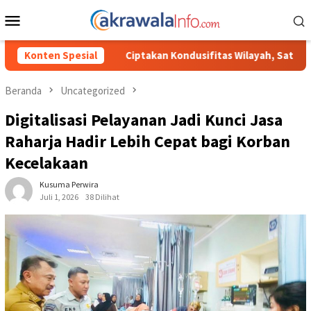
Loncat
Menu
ke
Mobile
konten
an Kondusifitas Wilayah, Sat Samapta Polres Toraja Utara Gencark
Konten Spesial
Beranda
Uncategorized
Digitalisasi Pelayanan Jadi Kunci Jasa
Raharja Hadir Lebih Cepat bagi Korban
Kecelakaan
Kusuma Perwira
Juli 1, 2026
38 Dilihat