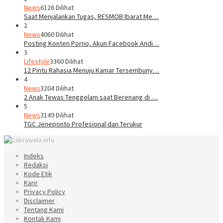
News
6126 Dilihat
Saat Menjalankan Tugas, RESMOB Ibarat Me…
2
News
4060 Dilihat
Posting Konten Porno, Akun Facebook Andi…
3
Lifestyle
3360 Dilihat
12 Pintu Rahasia Menuju Kamar Tersembuny…
4
News
3204 Dilihat
2 Anak Tewas Tenggelam saat Berenang di …
5
News
3149 Dilihat
TGC Jeneponto Profesional dan Terukur
Indeks
Redaksi
Kode Etik
Karir
Privacy Policy
Disclaimer
Tentang Kami
Kontak Kami