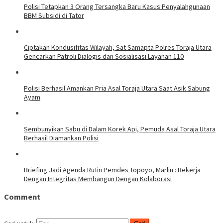
Polisi Tetapkan 3 Orang Tersangka Baru Kasus Penyalahgunaan
BBM Subsidi di Tator
Ciptakan Kondusifitas Wilayah, Sat Samapta Polres Toraja Utara
Gencarkan Patroli Dialogis dan Sosialisasi Layanan 110
Polisi Berhasil Amankan Pria Asal Toraja Utara Saat Asik Sabung
Ayam
Sembunyikan Sabu di Dalam Korek Api, Pemuda Asal Toraja Utara
Berhasil Diamankan Polisi
Briefing Jadi Agenda Rutin Pemdes Topoyo, Marlin : Bekerja
Dengan Integritas Membangun Dengan Kolaborasi
Comment