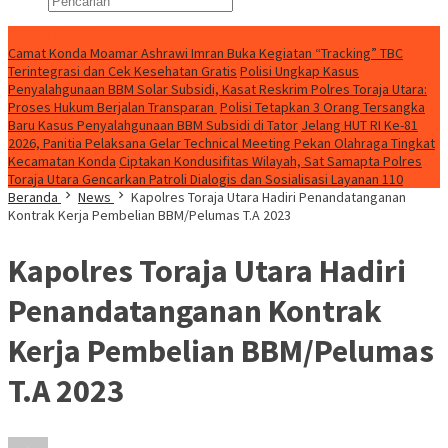
Konten Spesial
Camat Konda Moamar Ashrawi Imran Buka Kegiatan “Tracking” TBC
Terintegrasi dan Cek Kesehatan Gratis
Polisi Ungkap Kasus
Penyalahgunaan BBM Solar Subsidi, Kasat Reskrim Polres Toraja Utara:
Proses Hukum Berjalan Transparan
Polisi Tetapkan 3 Orang Tersangka
Baru Kasus Penyalahgunaan BBM Subsidi di Tator
Jelang HUT RI Ke-81
2026, Panitia Pelaksana Gelar Technical Meeting Pekan Olahraga Tingkat
Kecamatan Konda
Ciptakan Kondusifitas Wilayah, Sat Samapta Polres
Toraja Utara Gencarkan Patroli Dialogis dan Sosialisasi Layanan 110
Beranda
News
Kapolres Toraja Utara Hadiri Penandatanganan
Kontrak Kerja Pembelian BBM/Pelumas T.A 2023
Kapolres Toraja Utara Hadiri
Penandatanganan Kontrak
Kerja Pembelian BBM/Pelumas
T.A 2023