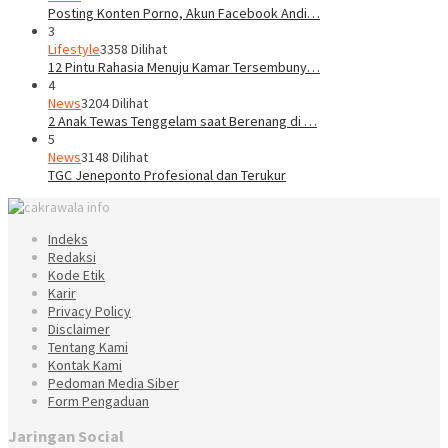
Posting Konten Porno, Akun Facebook Andi…
3
Lifestyle
3358 Dilihat
12 Pintu Rahasia Menuju Kamar Tersembuny…
4
News
3204 Dilihat
2 Anak Tewas Tenggelam saat Berenang di …
5
News
3148 Dilihat
TGC Jeneponto Profesional dan Terukur
Indeks
Redaksi
Kode Etik
Karir
Privacy Policy
Disclaimer
Tentang Kami
Kontak Kami
Pedoman Media Siber
Form Pengaduan
Jaringan Social