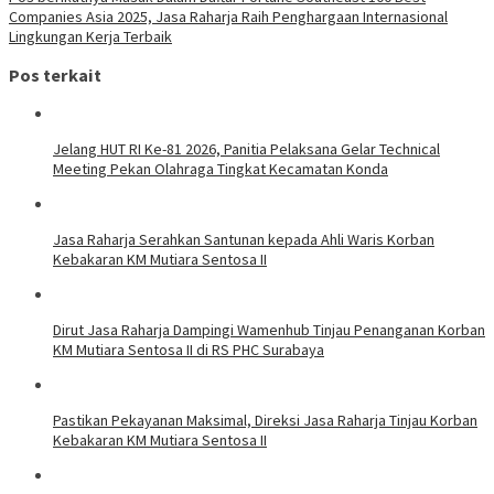
Companies Asia 2025, Jasa Raharja Raih Penghargaan Internasional
Lingkungan Kerja Terbaik
Pos terkait
Jelang HUT RI Ke-81 2026, Panitia Pelaksana Gelar Technical
Meeting Pekan Olahraga Tingkat Kecamatan Konda
Jasa Raharja Serahkan Santunan kepada Ahli Waris Korban
Kebakaran KM Mutiara Sentosa II
Dirut Jasa Raharja Dampingi Wamenhub Tinjau Penanganan Korban
KM Mutiara Sentosa II di RS PHC Surabaya
Pastikan Pekayanan Maksimal, Direksi Jasa Raharja Tinjau Korban
Kebakaran KM Mutiara Sentosa II