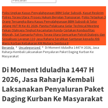
Konten Spesial
Polisi Ungkap Kasus Penyalahgunaan BBM Solar Subsidi, Kasat Reskrim
Polres Toraja Utara: Proses Hukum Berjalan Transparan
Polisi Tetapkan 3
Orang Tersangka Baru Kasus Penyalahgunaan BBM Subsidi di Tator
Jelang HUT RI Ke-81 2026, Panitia Pelaksana Gelar Technical Meeting
Pekan Olahraga Tingkat Kecamatan Konda
Ciptakan Kondusifitas
Wilayah, Sat Samapta Polres Toraja Utara Gencarkan Patroli Dialogis dan
Sosialisasi Layanan 110
Jasa Raharja Serahkan Santunan kepada Ahli
Waris Korban Kebakaran KM Mutiara Sentosa II
Beranda
Uncategorized
Di Moment Iduladha 1447 H 2026, Jasa
Raharja Kembali Laksanakan Penyaluran Paket Daging Kurban Ke
Masyarakat
Di Moment Iduladha 1447 H
2026, Jasa Raharja Kembali
Laksanakan Penyaluran Paket
Daging Kurban Ke Masyarakat