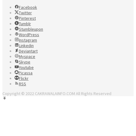
Facebook
Twitter
Pinterest
Tumblr
Stumbleupon
WordPress
Instagram
Linkedin
Deviantart
Myspace
Skype
Youtube
Picassa
Flickr
RSS
Copyright © 2022 CAKRAWALAINFO.COM All Rights Reserved