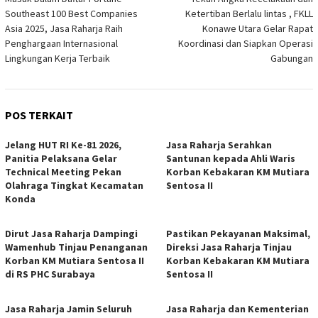
pos
Southeast 100 Best Companies
Ketertiban Berlalu lintas , FKLL
Asia 2025, Jasa Raharja Raih
Konawe Utara Gelar Rapat
Penghargaan Internasional
Koordinasi dan Siapkan Operasi
Lingkungan Kerja Terbaik
Gabungan
POS TERKAIT
Jelang HUT RI Ke-81 2026,
Jasa Raharja Serahkan
Panitia Pelaksana Gelar
Santunan kepada Ahli Waris
Technical Meeting Pekan
Korban Kebakaran KM Mutiara
Olahraga Tingkat Kecamatan
Sentosa II
Konda
Dirut Jasa Raharja Dampingi
Pastikan Pekayanan Maksimal,
Wamenhub Tinjau Penanganan
Direksi Jasa Raharja Tinjau
Korban KM Mutiara Sentosa II
Korban Kebakaran KM Mutiara
di RS PHC Surabaya
Sentosa II
Jasa Raharja Jamin Seluruh
Jasa Raharja dan Kementerian