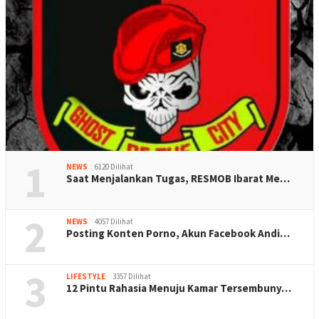
1
NEWS
6120 Dilihat
Saat Menjalankan Tugas, RESMOB Ibarat Me…
2
NEWS
4057 Dilihat
Posting Konten Porno, Akun Facebook Andi…
3
LIFESTYLE
3357 Dilihat
12 Pintu Rahasia Menuju Kamar Tersembuny…