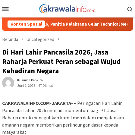
Loncat
Menu
ke
Mobile
konten
itia Pelaksana Gelar Technical Meeting Pekan Olahraga Tingkat 
Konten Spesial
Beranda
Uncategorized
Di Hari Lahir Pancasila 2026, Jasa
Raharja Perkuat Peran sebagai Wujud
Kehadiran Negara
Kusuma Perwira
Juni 1, 2026
47 Dilihat
CAKRAWALAINFO.COM-JAKARTA-
– Peringatan Hari Lahir
Pancasila Tahun 2026 menjadi momentum bagi PT Jasa
Raharja untuk meneguhkan komitmen dalam menjalankan
amanah negara memberikan perlindungan dasar kepada
masyarakat.