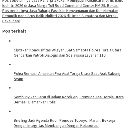
Pos sebelumnya
Jasa Raharja lakukan Peninjauan Kelancaran Arus Balik
Idulfitri 2026 di Jasa Marga Toll Road Command Center KM 29, Bekasi
Pos berikutnya
Jasa Raharja Pastikan Kenyamanan dan Keselamatan
Pemudik pada Arus Balik Idulfitri 2026 di Lintas Sumatera dan Merak–
Bakauheni
Pos terkait
Ciptakan Kondusifitas Wilayah, Sat Samapta Polres Toraja Utara
Gencarkan Patroli Dialogis dan Sosialisasi Layanan 110
Polisi Berhasil Amankan Pria Asal Toraja Utara Saat Asik Sabung
Ayam
Sembunyikan Sabu di Dalam Korek Api, Pemuda Asal Toraja Utara
Berhasil Diamankan Polisi
Briefing Jadi Agenda Rutin Pemdes Topoyo, Marlin : Bekerja
Dengan Integritas Membangun Dengan Kolaborasi