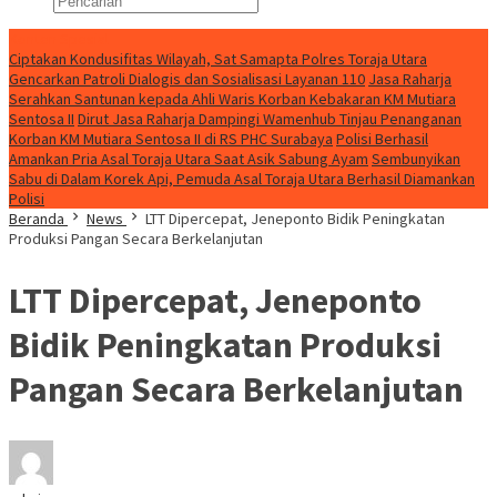
Konten Spesial
Ciptakan Kondusifitas Wilayah, Sat Samapta Polres Toraja Utara
Gencarkan Patroli Dialogis dan Sosialisasi Layanan 110
Jasa Raharja
Serahkan Santunan kepada Ahli Waris Korban Kebakaran KM Mutiara
Sentosa II
Dirut Jasa Raharja Dampingi Wamenhub Tinjau Penanganan
Korban KM Mutiara Sentosa II di RS PHC Surabaya
Polisi Berhasil
Amankan Pria Asal Toraja Utara Saat Asik Sabung Ayam
Sembunyikan
Sabu di Dalam Korek Api, Pemuda Asal Toraja Utara Berhasil Diamankan
Polisi
Beranda
News
LTT Dipercepat, Jeneponto Bidik Peningkatan
Produksi Pangan Secara Berkelanjutan
LTT Dipercepat, Jeneponto
Bidik Peningkatan Produksi
Pangan Secara Berkelanjutan