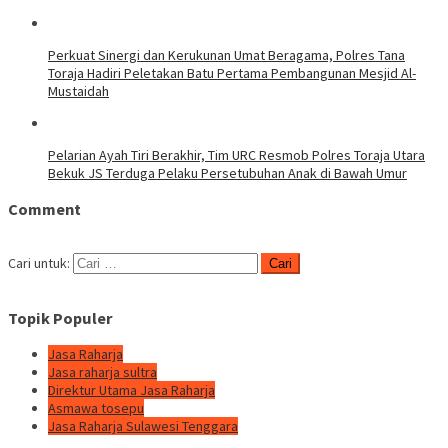
Perkuat Sinergi dan Kerukunan Umat Beragama, Polres Tana
Toraja Hadiri Peletakan Batu Pertama Pembangunan Mesjid Al-
Mustaidah
Pelarian Ayah Tiri Berakhir, Tim URC Resmob Polres Toraja Utara
Bekuk JS Terduga Pelaku Persetubuhan Anak di Bawah Umur
Comment
Cari untuk:
Topik Populer
Jasa Raharja
Jasa raharja sultra
Direktur Utama Jasa Raharja
Asmawa tosepu
Jasa Raharja Sulawesi Tenggara