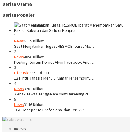
Berita Utama
Berita Populer
1
News
6115 Dilihat
Saat Menjalankan Tugas, RESMOB Ibarat Me…
2
News
4056 Dilihat
Posting Konten Porno, Akun Facebook Andi…
3
Lifestyle
3353 Dilihat
12 Pintu Rahasia Menuju Kamar Tersembuny…
4
News
3201 Dilihat
2 Anak Tewas Tenggelam saat Berenang di …
5
News
3146 Dilihat
TGC Jeneponto Profesional dan Terukur
Indeks