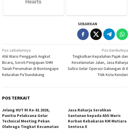
SEBARKAN
Navigasi
Pos sebelumnya
Pos berikutnya
Ahli Waris Pengganti Angkat
Tingkatkan Kepatuhan Pajak dan
pos
Bicara, Soroti Pengajuan SHM
Keselamatan Jalan, Jasa Raharja
Tanah Perumahan di Bontongape
Sultra Gelar Operasi Gabungan di 8
Kelurahan Pa’bundukang
Titik Kota Kendari
POS TERKAIT
Jelang HUT RI Ke-81 2026,
Jasa Raharja Serahkan
Panitia Pelaksana Gelar
Santunan kepada Ahli Waris
Technical Meeting Pekan
Korban Kebakaran KM Mutiara
Olahraga Tingkat Kecamatan
Sentosa II