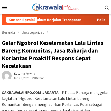
Loncat
Menu
ke
Mobile
konten
erjalan Transparan
Konten Spesial
Polisi Tetapkan 3 Orang Tersangka Ba
Beranda
Uncategorized
Gelar Ngobrol Keselamatan Lalu Lintas
Bareng Komunitas, Jasa Raharja dan
Korlantas Proaktif Respons Cepat
Kecelakaan
Kusuma Perwira
Mei 20, 2026
79 Dilihat
CAKRAWALAINFO.COM-JAKARTA
– PT Jasa Raharja menggelar
kegiatan “Ngobrol Keselamatan Lalu Lintas bareng
Komunitas” dengan menghadirkan Korlantas Polri sebagai
narasumber, sebagai upaya memperkuat sinergi dan