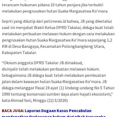
terancam hukuman pidana 10 tahun penjara jika terbukti
melakukan pengrusakan hutan Suaka Margasatwa Ko’mara.
Seprti yang dikutip dari petirnews.id bahwa, JB yang diketahui
saat ini menjabat Wakil Ketua DPRD Takalar, diduga kuat telah
melakukan perbuatan melawan hukum dengan cara melakukan
pengrusakan hutan Suaka Margasatwa Ko’mara sepanjang 1,2
KM di Desa Barugaya, Kecamatan Polongbangkeng Utara,
Kabupaten Takalar.
“Oknum anggota DPRD Takalar JB dimaksud,
disinyalir telah melakukan perbuatan melawan hukum.
Sebagaimana JB diduga kuat telah melakukan pembuatan
jalan dalam kawasan hutan Suaka Margasatwa Ko’mara. JB
diduga melanggar Pasal 19 ayat (1) Undang-undang No 5 Tahun
1990 tentang konservasi sumber daya alam hayati ekosistem,”
kata Ahmad Yani, Minggu (22/3/2020).
BACA JUGA:
Laporan Dugaan Kasus Pencabulan
mendapatkan Perlawanan hukum dari pihak tersangka