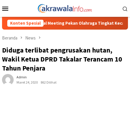
Loncat
Menu
ke
Mobile
konten
eting Pekan Olahraga Tingkat Kecamatan Konda
Konten Spesial
Ciptakan K
Beranda
News
Diduga terlibat pengrusakan hutan,
Wakil Ketua DPRD Takalar Terancam 10
Tahun Penjara
Admin
Maret 24, 2020
862 Dilihat