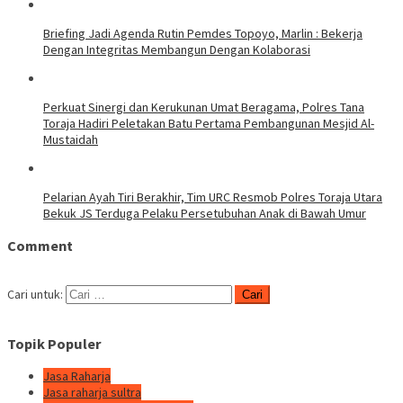
Briefing Jadi Agenda Rutin Pemdes Topoyo, Marlin : Bekerja
Dengan Integritas Membangun Dengan Kolaborasi
Perkuat Sinergi dan Kerukunan Umat Beragama, Polres Tana
Toraja Hadiri Peletakan Batu Pertama Pembangunan Mesjid Al-
Mustaidah
Pelarian Ayah Tiri Berakhir, Tim URC Resmob Polres Toraja Utara
Bekuk JS Terduga Pelaku Persetubuhan Anak di Bawah Umur
Comment
Cari untuk:
Topik Populer
Jasa Raharja
Jasa raharja sultra