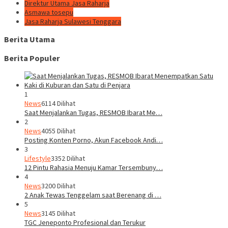
Direktur Utama Jasa Raharja
Asmawa tosepu
Jasa Raharja Sulawesi Tenggara
Berita Utama
Berita Populer
1
News
6114 Dilihat
Saat Menjalankan Tugas, RESMOB Ibarat Me…
2
News
4055 Dilihat
Posting Konten Porno, Akun Facebook Andi…
3
Lifestyle
3352 Dilihat
12 Pintu Rahasia Menuju Kamar Tersembuny…
4
News
3200 Dilihat
2 Anak Tewas Tenggelam saat Berenang di …
5
News
3145 Dilihat
TGC Jeneponto Profesional dan Terukur