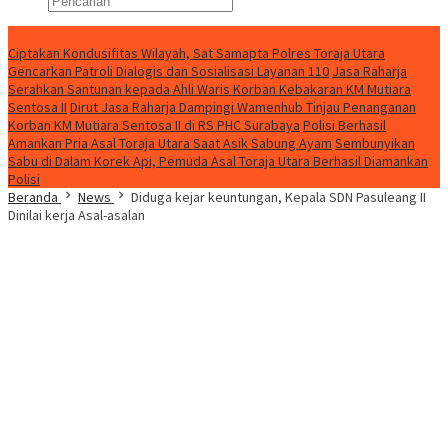
Konten Spesial
Ciptakan Kondusifitas Wilayah, Sat Samapta Polres Toraja Utara
Gencarkan Patroli Dialogis dan Sosialisasi Layanan 110
Jasa Raharja
Serahkan Santunan kepada Ahli Waris Korban Kebakaran KM Mutiara
Sentosa II
Dirut Jasa Raharja Dampingi Wamenhub Tinjau Penanganan
Korban KM Mutiara Sentosa II di RS PHC Surabaya
Polisi Berhasil
Amankan Pria Asal Toraja Utara Saat Asik Sabung Ayam
Sembunyikan
Sabu di Dalam Korek Api, Pemuda Asal Toraja Utara Berhasil Diamankan
Polisi
Beranda
News
Diduga kejar keuntungan, Kepala SDN Pasuleang II
Dinilai kerja Asal-asalan