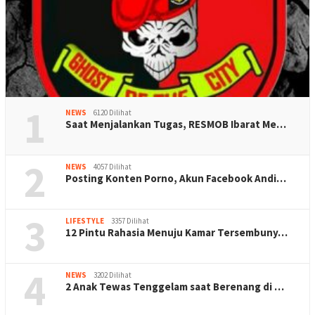
1
NEWS
6120 Dilihat
Saat Menjalankan Tugas, RESMOB Ibarat Me…
2
NEWS
4057 Dilihat
Posting Konten Porno, Akun Facebook Andi…
3
LIFESTYLE
3357 Dilihat
12 Pintu Rahasia Menuju Kamar Tersembuny…
4
NEWS
3202 Dilihat
2 Anak Tewas Tenggelam saat Berenang di …