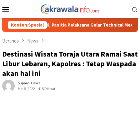
Loncat
Menu
ke
Mobile
konten
tia Pelaksana Gelar Technical Meeting Pekan Olahraga Tingkat K
Konten Spesial
Beranda
News
Destinasi Wisata Toraja Utara Ramai Saat
Libur Lebaran, Kapolres : Tetap Waspada
akan hal ini
Supardi Cakra
Mei 5, 2022
415 Dilihat