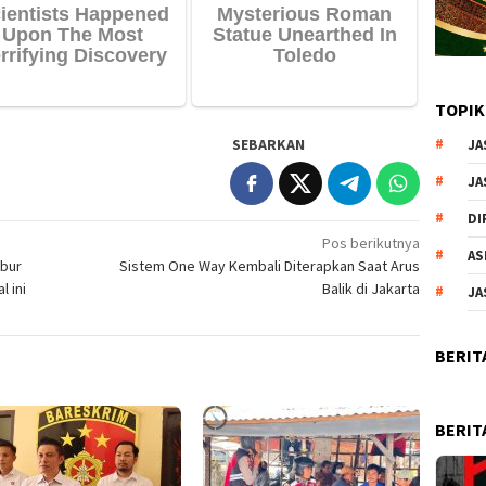
TOPIK
SEBARKAN
JA
JA
DI
Pos berikutnya
AS
ibur
Sistem One Way Kembali Diterapkan Saat Arus
 ini
Balik di Jakarta
JA
BERIT
BERIT