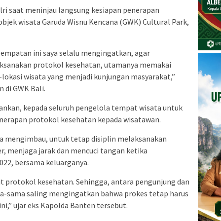
lri saat meninjau langsung kesiapan penerapan
 objek wisata Garuda Wisnu Kencana (GWK) Cultural Park,
sempatan ini saya selalu mengingatkan, agar
aksanakan protokol kesehatan, utamanya memakai
i-lokasi wisata yang menjadi kunjungan masyarakat,”
n di GWK Bali.
ankan, kepada seluruh pengelola tempat wisata untuk
enerapan protokol kesehatan kepada wisatawan.
ga mengimbau, untuk tetap disiplin melaksanakan
, menjaga jarak dan mencuci tangan ketika
022, bersama keluarganya.
ait protokol kesehatan. Sehingga, antara pengunjung dan
ma-sama saling mengingatkan bahwa prokes tetap harus
ni,” ujar eks Kapolda Banten tersebut.