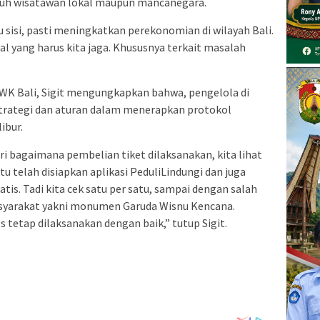
ruh wisatawan lokal maupun mancanegara.
u sisi, pasti meningkatkan perekonomian di wilayah Bali.
hal yang harus kita jaga. Khususnya terkait masalah
i GWK Bali, Sigit mengungkapkan bahwa, pengelola di
 strategi dan aturan dalam menerapkan protokol
ibur.
dari bagaimana pembelian tiket dilaksanakan, kita lihat
tu telah disiapkan aplikasi PeduliLindungi dan juga
tis. Tadi kita cek satu per satu, sampai dengan salah
masyarakat yakni monumen Garuda Wisnu Kencana.
 tetap dilaksanakan dengan baik,” tutup Sigit.