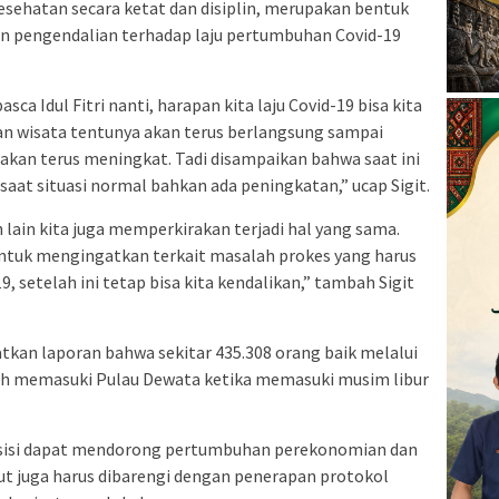
esehatan secara ketat dan disiplin, merupakan bentuk
an pengendalian terhadap laju pertumbuhan Covid-19
ca Idul Fitri nanti, harapan kita laju Covid-19 bisa kita
gan wisata tentunya akan terus berlangsung sampai
 akan terus meningkat. Tadi disampaikan bahwa saat ini
saat situasi normal bahkan ada peningkatan,” ucap Sigit.
h lain kita juga memperkirakan terjadi hal yang sama.
untuk mengingatkan terkait masalah prokes yang harus
19, setelah ini tetap bisa kita kendalikan,” tambah Sigit
atkan laporan bahwa sekitar 435.308 orang baik melalui
lah memasuki Pulau Dewata ketika memasuki musim libur
tu sisi dapat mendorong pertumbuhan perekonomian dan
but juga harus dibarengi dengan penerapan protokol