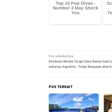
Navigasi
Pos sebelumnya
Destinasi Wisata Toraja Utara Ramai Saat L
pos
Lebaran, Kapolres : Tetap Waspada akan hal
POS TERKAIT