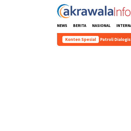
Loncat
ke
konten
NEWS
BERITA
NASIONAL
INTERN
a Utara Gencarkan Patroli Dialogis dan Sosialisasi Layanan 110
Konten Spesial