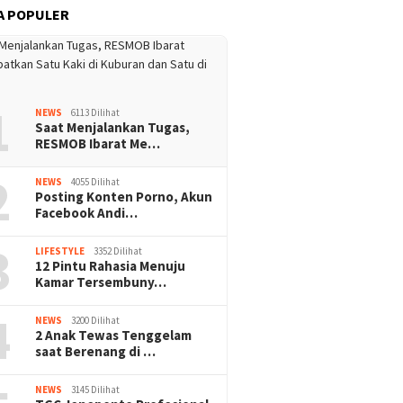
A POPULER
1
NEWS
6113 Dilihat
Saat Menjalankan Tugas,
RESMOB Ibarat Me…
2
NEWS
4055 Dilihat
Posting Konten Porno, Akun
Facebook Andi…
3
LIFESTYLE
3352 Dilihat
12 Pintu Rahasia Menuju
Kamar Tersembuny…
4
NEWS
3200 Dilihat
2 Anak Tewas Tenggelam
saat Berenang di …
NEWS
3145 Dilihat