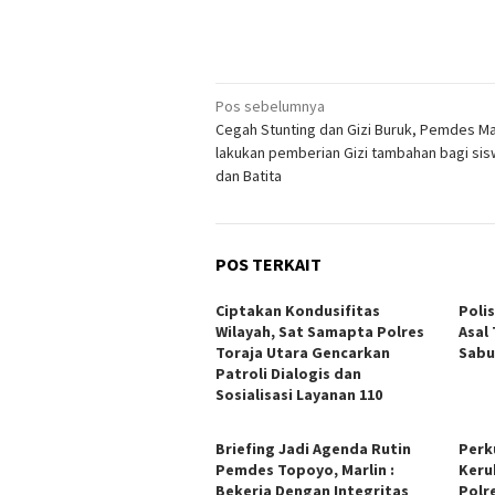
Navigasi
Pos sebelumnya
Cegah Stunting dan Gizi Buruk, Pemdes Ma
pos
lakukan pemberian Gizi tambahan bagi si
dan Batita
POS TERKAIT
Ciptakan Kondusifitas
Poli
Wilayah, Sat Samapta Polres
Asal
Toraja Utara Gencarkan
Sabu
Patroli Dialogis dan
Sosialisasi Layanan 110
Briefing Jadi Agenda Rutin
Perk
Pemdes Topoyo, Marlin :
Keru
Bekerja Dengan Integritas
Polr