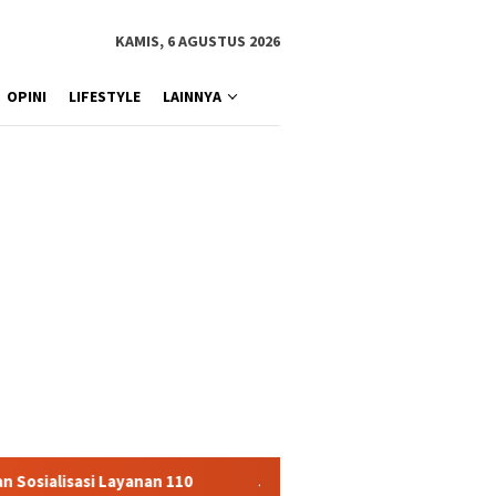
KAMIS, 6 AGUSTUS 2026
OPINI
LIFESTYLE
LAINNYA
an 110
Jasa Raharja Serahkan Santunan kepada Ahli Waris