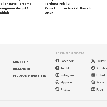
takan Batu Pertama
Terduga Pelaku
angunan Mesjid Al-
Persetubuhan Anak di Bawah
aidah
Umur
JARINGAN SOCIAL
Facebook
Twitter
KODE ETIK
Tumblr
Stumbl
DISCLAIMER
Instagram
Linkedi
PEDOMAN MEDIA SIBER
Myspace
Skype
Picassa
Flickr