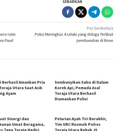
SEBARKAN
Pos berikutnya
ero rutin
Polisi Meringkus 4 Lelaki yang diduga Terlibat
swa Paud
pembunuhan di Bone
si Berhasil Amankan Pria
Sembunyikan Sabu di Dalam
 Toraja Utara Saat Asik
Korek Api, Pemuda Asal
ng Ayam
Toraja Utara Berhasil
Diamankan Polisi
uat Sinergi dan
Pelarian Ayah Tiri Berakhir,
kunan Umat Beragama,
Tim URC Resmob Polres
es Tana Toraja Hadiri
Toraja Utara Bekuk JS