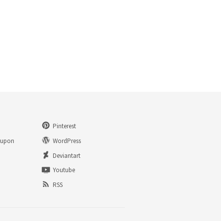
Pinterest
eupon
WordPress
n
Deviantart
Youtube
RSS