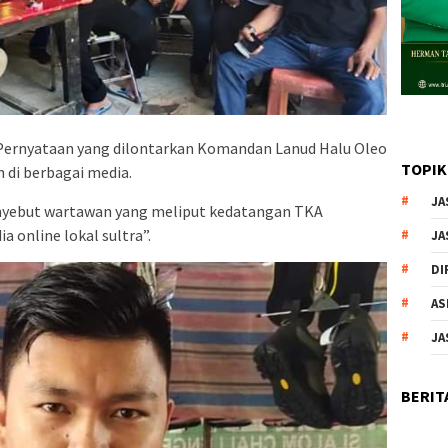
Pernyataan yang dilontarkan Komandan Lanud Halu Oleo
TOPIK
 di berbagai media.
JA
nyebut wartawan yang meliput kedatangan TKA
ia online lokal sultra”.
JA
DI
AS
JA
BERIT