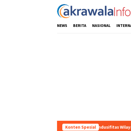
Loncat
ke
konten
NEWS
BERITA
NASIONAL
INTERN
Ciptakan Kondusifitas Wilayah, Sat Samapta Polr
Konten Spesial