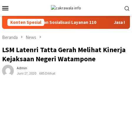
Loncat
Menu
ke
Mobile
konten
roli Dialogis dan Sosialisasi Layanan 110
Konten Spesial
Jasa Raharja S
Beranda
News
LSM Latenri Tatta Gerah Melihat Kinerja
Kejaksaan Negeri Watampone
Admin
Juni 17, 2020
685 Dilihat