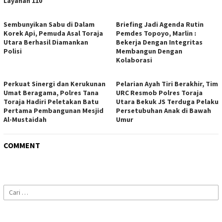
Layanan 110
Sembunyikan Sabu di Dalam
Briefing Jadi Agenda Rutin
Korek Api, Pemuda Asal Toraja
Pemdes Topoyo, Marlin :
Utara Berhasil Diamankan
Bekerja Dengan Integritas
Polisi
Membangun Dengan
Kolaborasi
Perkuat Sinergi dan Kerukunan
Pelarian Ayah Tiri Berakhir, Tim
Umat Beragama, Polres Tana
URC Resmob Polres Toraja
Toraja Hadiri Peletakan Batu
Utara Bekuk JS Terduga Pelaku
Pertama Pembangunan Mesjid
Persetubuhan Anak di Bawah
Al-Mustaidah
Umur
COMMENT
Cari
untuk: