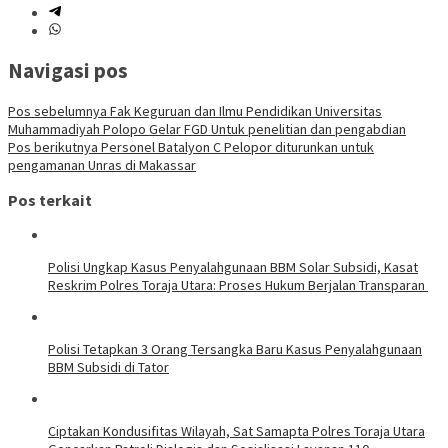
Navigasi pos
Pos sebelumnya
Fak Keguruan dan Ilmu Pendidikan Universitas
Muhammadiyah Polopo Gelar FGD Untuk penelitian dan pengabdian
Pos berikutnya
Personel Batalyon C Pelopor diturunkan untuk
pengamanan Unras di Makassar
Pos terkait
Polisi Ungkap Kasus Penyalahgunaan BBM Solar Subsidi, Kasat
Reskrim Polres Toraja Utara: Proses Hukum Berjalan Transparan
Polisi Tetapkan 3 Orang Tersangka Baru Kasus Penyalahgunaan
BBM Subsidi di Tator
Ciptakan Kondusifitas Wilayah, Sat Samapta Polres Toraja Utara