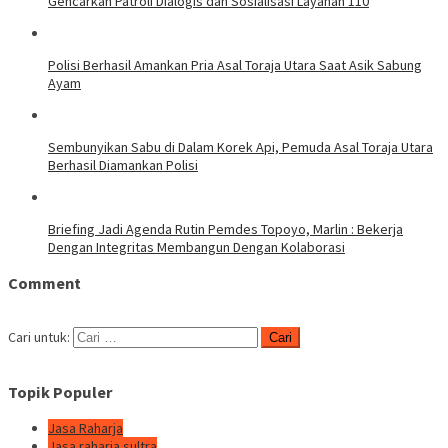
Gencarkan Patroli Dialogis dan Sosialisasi Layanan 110
Polisi Berhasil Amankan Pria Asal Toraja Utara Saat Asik Sabung
Ayam
Sembunyikan Sabu di Dalam Korek Api, Pemuda Asal Toraja Utara
Berhasil Diamankan Polisi
Briefing Jadi Agenda Rutin Pemdes Topoyo, Marlin : Bekerja
Dengan Integritas Membangun Dengan Kolaborasi
Comment
Cari untuk:
Topik Populer
Jasa Raharja
Jasa raharja sultra