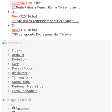
Lifestyle
3359 Dilihat
12 Pintu Rahasia Menuju Kamar Tersembuny…
4
News
3204 Dilihat
2 Anak Tewas Tenggelam saat Berenang di …
5
News
3149 Dilihat
TGC Jeneponto Profesional dan Terukur
Indeks
Redaksi
Kode Etik
Karir
Privacy Policy
Disclaimer
Tentang Kami
Kontak Kami
Pedoman Media Siber
Form Pengaduan
Jaringan Social
Facebook