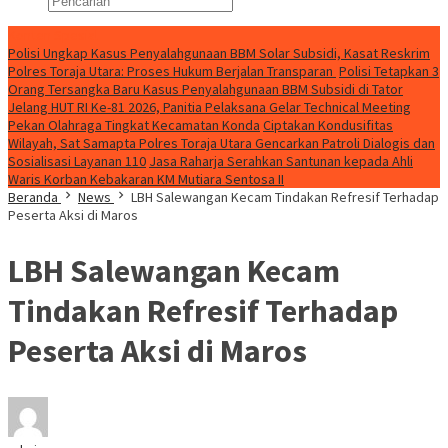
Konten Spesial
Polisi Ungkap Kasus Penyalahgunaan BBM Solar Subsidi, Kasat Reskrim
Polres Toraja Utara: Proses Hukum Berjalan Transparan
Polisi Tetapkan 3
Orang Tersangka Baru Kasus Penyalahgunaan BBM Subsidi di Tator
Jelang HUT RI Ke-81 2026, Panitia Pelaksana Gelar Technical Meeting
Pekan Olahraga Tingkat Kecamatan Konda
Ciptakan Kondusifitas
Wilayah, Sat Samapta Polres Toraja Utara Gencarkan Patroli Dialogis dan
Sosialisasi Layanan 110
Jasa Raharja Serahkan Santunan kepada Ahli
Waris Korban Kebakaran KM Mutiara Sentosa II
Beranda
News
LBH Salewangan Kecam Tindakan Refresif Terhadap
Peserta Aksi di Maros
LBH Salewangan Kecam
Tindakan Refresif Terhadap
Peserta Aksi di Maros