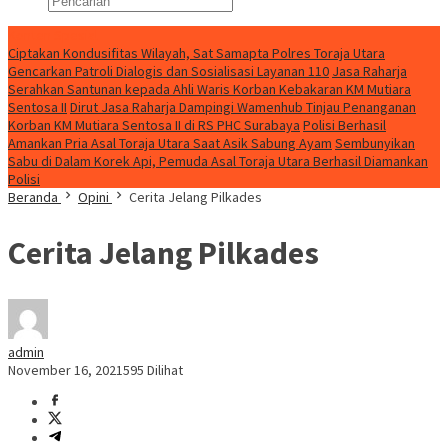
Konten Spesial
Ciptakan Kondusifitas Wilayah, Sat Samapta Polres Toraja Utara
Gencarkan Patroli Dialogis dan Sosialisasi Layanan 110
Jasa Raharja
Serahkan Santunan kepada Ahli Waris Korban Kebakaran KM Mutiara
Sentosa II
Dirut Jasa Raharja Dampingi Wamenhub Tinjau Penanganan
Korban KM Mutiara Sentosa II di RS PHC Surabaya
Polisi Berhasil
Amankan Pria Asal Toraja Utara Saat Asik Sabung Ayam
Sembunyikan
Sabu di Dalam Korek Api, Pemuda Asal Toraja Utara Berhasil Diamankan
Polisi
Beranda
Opini
Cerita Jelang Pilkades
Cerita Jelang Pilkades
admin
November 16, 2021
595 Dilihat