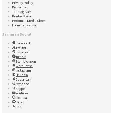
Privacy Policy
Disclaimer
Tentang Kami
Kontak Kami
Pedoman Media Siber
Form Pengaduan
Jaringan Social
Facebook
Twitter
Pinterest
Tumblr
Stumbleupon
WordPress
Instagram
Linkedin
Deviantart
Myspace
Skype
Youtube
Picassa
Flickr
RSS