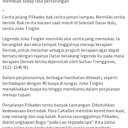
membuat sedap rasa pertarungan.
*
Cerita jelang Pilkades bak cerita jaman lampau. Memiliki cerita
heroik. Bak cerita bacaan saat masih di Sekolah Dasar dulu,
cerita Joko Tingkir.
Legenda Joko Tingkir memiliki alur cerita yang memukau. Ia
berangkat dari desa tempat tinggalnya menuju kerajaan
Demak, untuk melamar sebagai prajurit kerajaan agar dapat
bersatu dengan rajanya (latar belakang legenda itu pada masa
kerajaan Demak ketika diperintah oleh Sultan Trenggono,
1521-1546 M).
Dalam perjalanannya, berbagai hambatan dilewati, seperti
berhadapan dengan 40 buaya di sungai. Joko Tingkir
menaklukkan buaya itu hingga membantu dalam perjalanan
menuju tujuan.
Perjalanan Pilkades tentu banyak tantangan. Dibutuhkan
kedewasaan bertindak. Para CaKaDes memiliki komitmen kuat,
siap menang dan siap kalah. Karena sesungguhnya Pilkades,
ibarat ungkapan Bugis “pada Lao teppada upe”. Kita sama-
sama calon tapi tentu kita memiliki rejeki yang berbeda.