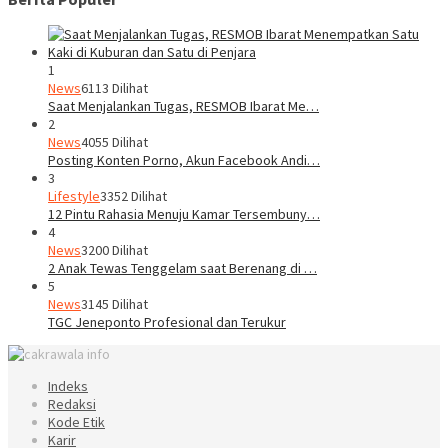
1
News
6113 Dilihat
Saat Menjalankan Tugas, RESMOB Ibarat Me…
2
News
4055 Dilihat
Posting Konten Porno, Akun Facebook Andi…
3
Lifestyle
3352 Dilihat
12 Pintu Rahasia Menuju Kamar Tersembuny…
4
News
3200 Dilihat
2 Anak Tewas Tenggelam saat Berenang di …
5
News
3145 Dilihat
TGC Jeneponto Profesional dan Terukur
Indeks
Redaksi
Kode Etik
Karir