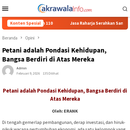
Loncat
Menu
ke
Mobile
konten
n 110
Konten Spesial
Jasa Raharja Serahkan Santunan kepada Ahli Waris 
Beranda
Opini
Petani adalah Pondasi Kehidupan,
Bangsa Berdiri di Atas Mereka
Admin
Februari 9, 2026
135 Dilihat
Petani adalah Pondasi Kehidupan, Bangsa Berdiri di
Atas Mereka
Oleh: ERANK
Di tengah gemerlap pembangunan, derap investasi, dan hiruk-
pikuk wacana pertumbuhan ekonomi, ada satu kelompok yang