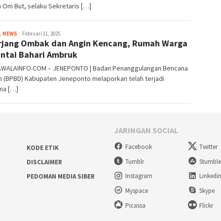
 Om But, selaku Sekretaris […]
,
NEWS
admin
Februari 11, 2025
rjang Ombak dan Angin Kencang, Rumah Warga
antai Bahari Ambruk
WALAINFO.COM – JENEPONTO | Badan Penanggulangan Bencana
h (BPBD) Kabupaten Jeneponto melaporkan telah terjadi
na […]
JARINGAN SOCIAL
Facebook
Twitter
KODE ETIK
Tumblr
Stumbl
DISCLAIMER
Instagram
Linkedi
PEDOMAN MEDIA SIBER
Myspace
Skype
Picassa
Flickr