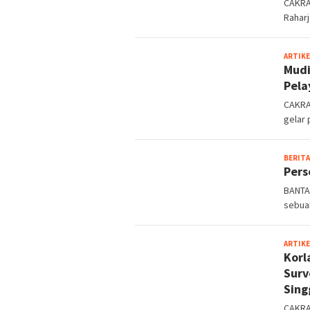
CAKRA
Raharj
ARTIKE
Mudi
Pela
CAKRA
gelar
BERITA
Pers
BANTAE
sebuah
ARTIKE
Korl
Surv
Sing
CAKRA