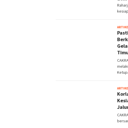
Raharj
kesia
ARTIKE
Past
Berk
Gela
Tim
CAKRA
melak
Ketup
ARTIKE
Korl
Kesi
Jalu
CAKRA
bersam