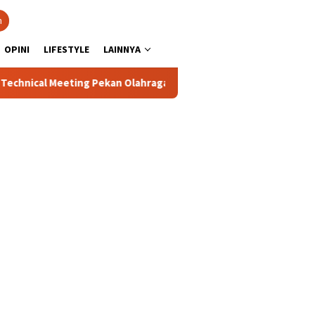
n
OPINI
LIFESTYLE
LAINNYA
al Meeting Pekan Olahraga Tingkat Kecamatan Konda
Cipt