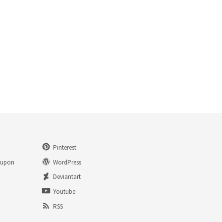
Pinterest
eupon
WordPress
n
Deviantart
Youtube
RSS