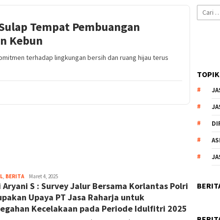
Cari
untuk:
 Sulap Tempat Pembuangan
n Kebun
tmen terhadap lingkungan bersih dan ruang hijau terus
TOPIK
JA
JA
DI
AS
JA
L
,
BERITA
Kusuma
Maret 4, 2025
 Aryani S : Survey Jalur Bersama Korlantas Polri
Perwira
BERIT
pakan Upaya PT Jasa Raharja untuk
egahan Kecelakaan pada Periode Idulfitri 2025
BERIT