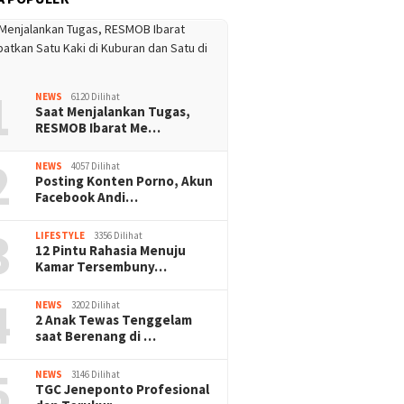
1
NEWS
6120 Dilihat
Saat Menjalankan Tugas,
RESMOB Ibarat Me…
2
NEWS
4057 Dilihat
Posting Konten Porno, Akun
Facebook Andi…
3
LIFESTYLE
3356 Dilihat
12 Pintu Rahasia Menuju
Kamar Tersembuny…
4
NEWS
3202 Dilihat
2 Anak Tewas Tenggelam
saat Berenang di …
5
NEWS
3146 Dilihat
TGC Jeneponto Profesional