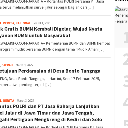
WALAINFO.COM-JAKARTA – Korlantas POLRI bersama PT Jasa
a terus melanjutkan survei jalur sebagai bagian dari […]
L
,
BERITA
,
NASIONAL
Kusuma
Maret 4, 2025
k Gratis BUMN Kembali Digelar, Wujud Nyata
Perwira
yanan BUMN untuk Masyarakat
WALAINFO.COM-JAKARTA– Kementerian BUMN dan BUMN kembali
 program mudik bersama BUMN dengan tema “Mudik Aman […]
,
DAERAH
Haerullah
Maret 3, 2025
etujuan Perdamaian di Desa Bonto Tangnga
Lodji
NG, Desa Bonto Tangnga, — Hari ini, Seni 17 Februari 2025,
 peristiwa penting terjadi […]
L
,
BERITA
Kusuma
Maret 3, 2025
antas POLRI dan PT Jasa Raharja Lanjutkan
Perwira
ei Jalur di Jawa Timur dan Jawa Tengah,
gahi Pertigaan Mengkreng di Kediri dan Solo
WALAINFO.COM-JAKARTA– Korlantas POLRI bersama PT Jasa