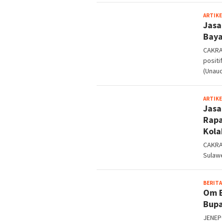
ARTIKE
Jasa
Baya
CAKRA
posit
(Unau
ARTIKE
Jasa
Rapa
Kola
CAKRA
Sulawe
BERITA
Om B
Bupa
JENEP