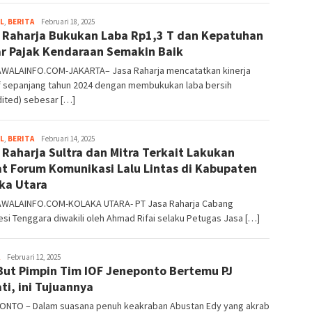
L
,
BERITA
Kusuma
Februari 18, 2025
 Raharja Bukukan Laba Rp1,3 T dan Kepatuhan
Perwira
r Pajak Kendaraan Semakin Baik
WALAINFO.COM-JAKARTA– Jasa Raharja mencatatkan kinerja
if sepanjang tahun 2024 dengan membukukan laba bersih
dited) sebesar […]
L
,
BERITA
Kusuma
Februari 14, 2025
 Raharja Sultra dan Mitra Terkait Lakukan
Perwira
t Forum Komunikasi Lalu Lintas di Kabupaten
ka Utara
WALAINFO.COM-KOLAKA UTARA- PT Jasa Raharja Cabang
si Tenggara diwakili oleh Ahmad Rifai selaku Petugas Jasa […]
Haerullah
Februari 12, 2025
ut Pimpin Tim IOF Jeneponto Bertemu PJ
Lodji
ti, ini Tujuannya
ONTO – Dalam suasana penuh keakraban Abustan Edy yang akrab