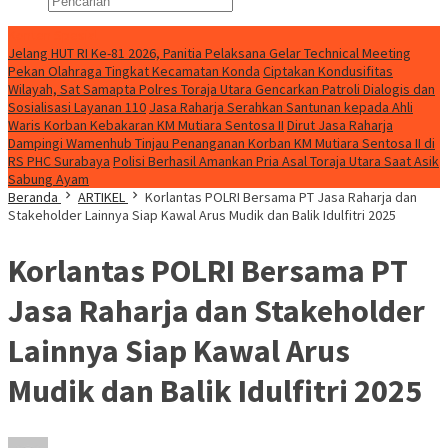
Konten Spesial
Jelang HUT RI Ke-81 2026, Panitia Pelaksana Gelar Technical Meeting
Pekan Olahraga Tingkat Kecamatan Konda
Ciptakan Kondusifitas
Wilayah, Sat Samapta Polres Toraja Utara Gencarkan Patroli Dialogis dan
Sosialisasi Layanan 110
Jasa Raharja Serahkan Santunan kepada Ahli
Waris Korban Kebakaran KM Mutiara Sentosa II
Dirut Jasa Raharja
Dampingi Wamenhub Tinjau Penanganan Korban KM Mutiara Sentosa II di
RS PHC Surabaya
Polisi Berhasil Amankan Pria Asal Toraja Utara Saat Asik
Sabung Ayam
Beranda
ARTIKEL
Korlantas POLRI Bersama PT Jasa Raharja dan
Stakeholder Lainnya Siap Kawal Arus Mudik dan Balik Idulfitri 2025
Korlantas POLRI Bersama PT
Jasa Raharja dan Stakeholder
Lainnya Siap Kawal Arus
Mudik dan Balik Idulfitri 2025