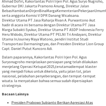
Ahmad Dofiri, Kakorlantas Polri Irjen Pol. Agus Suryo Nugroho,
Gubernur DKI Jakarta Pramono Anung, Direktur Jalan
BebasHambatanDirjenBinaMargaKementerianPekerjaanUmumW
serta anggota Komisi V DPR Danang Wicaksana.
Direktur Utama PT Jasa Raharja Rivan A. Purwantono ikut
hadir di acara ini bersama dengan Direktur Utama PT Jasa
Marga Subakti Syukur, Direktur Utama PT ASDP Indonesia Ferry
Heru Widodo, Direktur Utama PT PELNI Tri Andayani, Direktur
Utama InJourney Maya Watono, pendiri Institut Studi
Transportasi Darmaningtyas, dan Presiden Direktur Lion Group
Capt. Daniel Putut Kuncoro Adi.
Dalam paparannya, Kakorlantas Polri Irjen Pol. Agus
Suryonugroho menjelaskan persiapan yang telah dilakukan
menjelang Operasi Ketupat2025,terutamadiempat klaster
yang menjadi fokus untuk dikelola, yaitu jalan tol, jalan
nasional, pelabuhan penyeberangan, dan tempat-tempat
wisata. Ia menyatakan bahwa semua sudah dipersiapkan
strateginya.
Bacaan Lainnya
Presiden Prabowo Subianto Berikan Apresiasi Atas