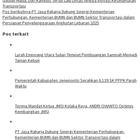
Gadjah Mada: Dari Kampus Tertib Lalu Lintas hingga Inovasi Keselamatan
Transportasi
Pos berikutnya
PT Jasa Raharja Dukung Sinergi Kementerian
Perhubungan, Kementerian BUMN dan BUMN Sektor Transportasi dalam
Persiapan Penyelenggaraan Angkutan Lebaran 2025
Pos terkait
Lurah Empoang Utara Sulap Tempat Pembuangan Sampah Menjadi
Taman Kebun
Pemerintah Kabupaten Jeneponto Serahkan 6.139 SK PPPK Paruh
Waktu
Terima Mandat Ketua JMSI Kolaka Raya, ANDRI OVIANTO Optimis
Kembangkan JMSI
PT Jasa Raharja Dukung Sinergi Kementerian Perhubungan,
Kementerian BUMN dan BUMN Sektor Transportasi dalam