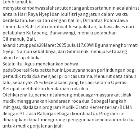
Lebih lanjut ia
menyatakanbahwasalahsatutantanganbesartahuniniadalahiris
antara Hari Raya Nyepi dan Idulfitri yang jatuh dalam waktu
berdekatan. Berkaitan dengan hal ini, Dirlantas Polda Jawa
Timur dan Bali telah membuat kesepakatan, bahwa akses dari
pelabuhan Ketapang, Banyuwangi, menuju pelabuhan
Gilimanuk, Bali,
akanditutuppada28Maret2025pukul17.00WIBgunamenghormati
Nyepi. Namun sebaliknya, dari Gilimanuk menuju Ketapang
akan tetap dibuka
Selain itu, Agus menekankan bahwa
padaOperasiKetupattahunini,pelayanandan perlindungan bagi
pemudik roda dua menjadi prioritas utama. Menurut data tahun
lalu, sebanyak 75% kecelakaan yang terjadi selama Operasi
Ketupat melibatkan kendaraan roda dua.
Olehkarenaitu,pemerintahmengimbauagarmasyarakattidak
mudik menggunakan kendaraan roda dua. Sebagai langkah
mitigasi, diadakan program Mudik Gratis Kementerian/BUMN
dengan PT Jasa Raharja sebagai koordinator. Program ini
diharapkan dapat mengurangi penggunaankendaraanroda dua
untuk mudik perjalanan jauh.