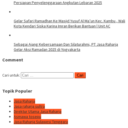
Persiapan Penyelenggaraan Angkutan Lebaran 2025
Gelar Safari Ramadhan Ke Masjid Yusuf Al Ma’un Kec. Kambu , Wali
Kota Kendari Siska Karina Imran Berikan Bantuan l Unit AC
Sebagai Ajang Kebersamaan Dan Silaturahmi, PT Jasa Raharja
Gelar Aksi Ramadan 2025 di Yogyakarta
Comment
Cari untuk:
Topik Populer
Jasa Raharja
Jasa raharja sultra
Direktur Utama Jasa Raharja
Asmawa tosepu
Jasa Raharja Sulawesi Tenggara