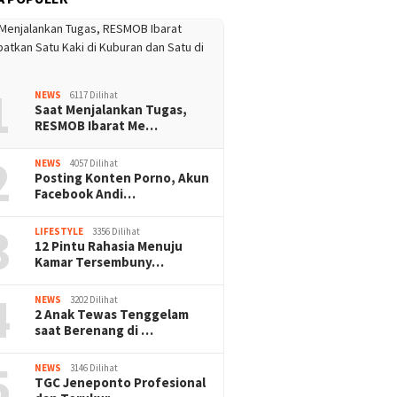
1
NEWS
6117 Dilihat
Saat Menjalankan Tugas,
RESMOB Ibarat Me…
2
NEWS
4057 Dilihat
Posting Konten Porno, Akun
Facebook Andi…
3
LIFESTYLE
3356 Dilihat
12 Pintu Rahasia Menuju
Kamar Tersembuny…
4
NEWS
3202 Dilihat
2 Anak Tewas Tenggelam
saat Berenang di …
5
NEWS
3146 Dilihat
TGC Jeneponto Profesional