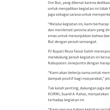
Om But, yang dikenal karena dedika
untuk menjadikan kegiatan ini tidak 
juga sebagai sarana untuk memperk
“Melalui kegiatan ini, kami berharap
dan menikmati pesona alam yang dim
emas untuk menunjukkan bahwa daera
But dengan penuh semangat.
PJ Bupati Reza Faisal Saleh merespo
mendukung penuh kegiatan ini bersa
Kabupaten Jeneponto dengan harapan
“Kami akan bekerja sama untuk mem
dampak positif bagi masyarakat,” jel
Tak kalah penting, dukungan juga d
KORMI, Suardi A. Kahar, menyataka
terhadap kegiatan ini.
“Kami percaya bahwa kegiatan ini t