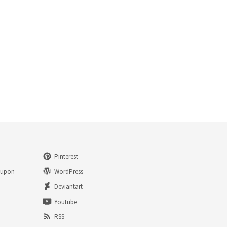
Pinterest
eupon
WordPress
n
Deviantart
Youtube
RSS