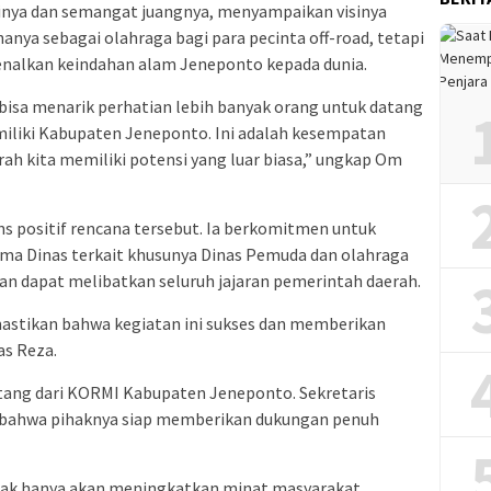
sinya dan semangat juangnya, menyampaikan visinya
hanya sebagai olahraga bagi para pecinta off-road, tetapi
enalkan keindahan alam Jeneponto kepada dunia.
 bisa menarik perhatian lebih banyak orang untuk datang
iliki Kabupaten Jeneponto. Ini adalah kesempatan
h kita memiliki potensi yang luar biasa,” ungkap Om
ns positif rencana tersebut. Ia berkomitmen untuk
ma Dinas terkait khusunya Dinas Pemuda dan olahraga
 dapat melibatkan seluruh jajaran pemerintah daerah.
astikan bahwa kegiatan ini sukses dan memberikan
as Reza.
atang dari KORMI Kabupaten Jeneponto. Sekretaris
n bahwa pihaknya siap memberikan dukungan penuh
idak hanya akan meningkatkan minat masyarakat