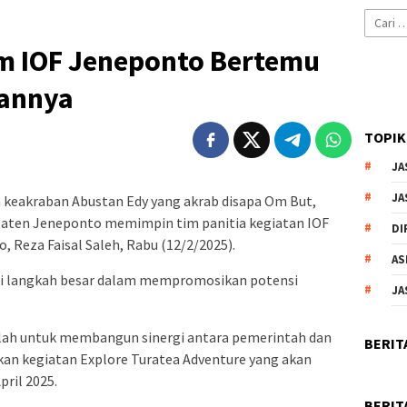
Cari
untuk:
m IOF Jeneponto Bertemu
uannya
TOPIK
JA
JA
 keakraban Abustan Edy yang akrab disapa Om But,
paten Jeneponto memimpin tim panitia kegiatan IOF
DI
 Reza Faisal Saleh, Rabu (12/2/2025).
AS
agi langkah besar dalam mempromosikan potensi
JA
alah untuk membangun sinergi antara pemerintah dan
BERIT
an kegiatan Explore Turatea Adventure yang akan
ril 2025.
BERIT