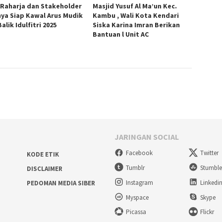
 Raharja dan Stakeholder
Masjid Yusuf Al Ma’un Kec.
nya Siap Kawal Arus Mudik
Kambu , Wali Kota Kendari
alik Idulfitri 2025
Siska Karina Imran Berikan
Bantuan l Unit AC
JARINGAN SOCIAL
Facebook
Twitter
KODE ETIK
Tumblr
Stumbl
DISCLAIMER
Instagram
Linkedi
PEDOMAN MEDIA SIBER
Myspace
Skype
Picassa
Flickr