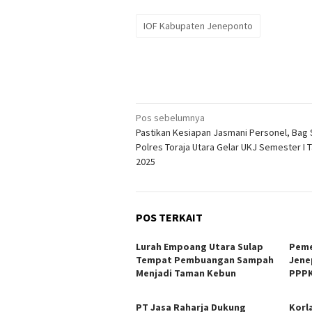
IOF Kabupaten Jeneponto
Navigasi
Pos sebelumnya
Pastikan Kesiapan Jasmani Personel, Bag
pos
Polres Toraja Utara Gelar UKJ Semester I 
2025
POS TERKAIT
Lurah Empoang Utara Sulap
Peme
Tempat Pembuangan Sampah
Jene
Menjadi Taman Kebun
PPPK
PT Jasa Raharja Dukung
Korl