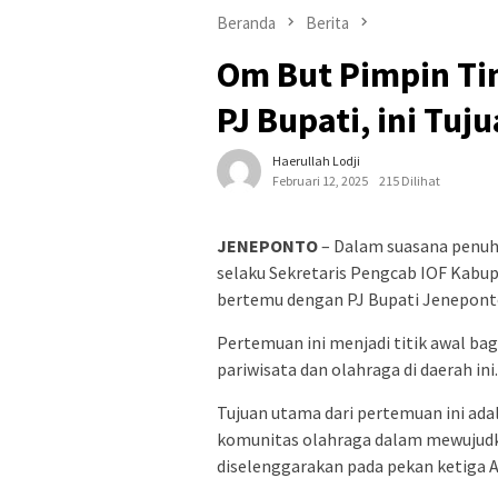
Beranda
Berita
Om But Pimpin Ti
PJ Bupati, ini Tuj
Haerullah Lodji
Februari 12, 2025
215 Dilihat
JENEPONTO
– Dalam suasana penuh
selaku Sekretaris Pengcab IOF Kabu
bertemu dengan PJ Bupati Jeneponto,
Pertemuan ini menjadi titik awal b
pariwisata dan olahraga di daerah ini.
Tujuan utama dari pertemuan ini ad
komunitas olahraga dalam mewujudk
diselenggarakan pada pekan ketiga Ap