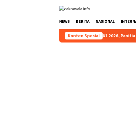
Loncat
ke
konten
NEWS
BERITA
NASIONAL
INTERN
Jelang HUT RI Ke-81 2026, Panitia Pelaksana G
Konten Spesial