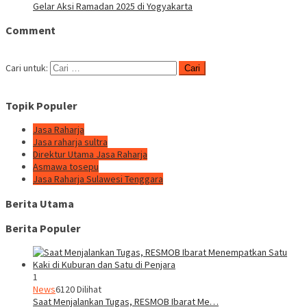
Gelar Aksi Ramadan 2025 di Yogyakarta
Comment
Cari untuk:
Topik Populer
Jasa Raharja
Jasa raharja sultra
Direktur Utama Jasa Raharja
Asmawa tosepu
Jasa Raharja Sulawesi Tenggara
Berita Utama
Berita Populer
1
News
6120 Dilihat
Saat Menjalankan Tugas, RESMOB Ibarat Me…