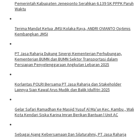
Pemerintah Kabupaten Jeneponto Serahkan 6.139 SK PPPK Paruh
Waktu
Terima Mandat Ketua JMSI Kolaka Raya, ANDRI OVIANTO Optimis
Kembangkan JMSI
PT Jasa Raharja Dukung Sinergi Kementerian Perhubungan,
Kementerian BUMN dan BUMN Sektor Transportasi dalam
Persiapan Penyelenggaraan Angkutan Lebaran 2025
Korlantas POLRI Bersama PT Jasa Raharja dan Stakeholder
Lainnya Siap Kawal Arus Mudik dan Balik Idulfitri 2025
Gelar Safari Ramadhan Ke Masjid Yusuf Al Ma’un Kec. Kambu , Wali
Kota Kendari Siska Karina Imran Berikan Bantuan l Unit AC
Sebagai Ajang Kebersamaan Dan Silaturahmi, PT Jasa Raharja