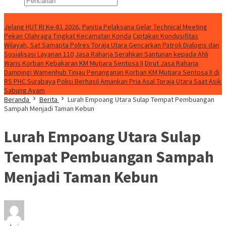
Konten Spesial
Jelang HUT RI Ke-81 2026, Panitia Pelaksana Gelar Technical Meeting
Pekan Olahraga Tingkat Kecamatan Konda
Ciptakan Kondusifitas
Wilayah, Sat Samapta Polres Toraja Utara Gencarkan Patroli Dialogis dan
Sosialisasi Layanan 110
Jasa Raharja Serahkan Santunan kepada Ahli
Waris Korban Kebakaran KM Mutiara Sentosa II
Dirut Jasa Raharja
Dampingi Wamenhub Tinjau Penanganan Korban KM Mutiara Sentosa II di
RS PHC Surabaya
Polisi Berhasil Amankan Pria Asal Toraja Utara Saat Asik
Sabung Ayam
Beranda
Berita
Lurah Empoang Utara Sulap Tempat Pembuangan
Sampah Menjadi Taman Kebun
Lurah Empoang Utara Sulap
Tempat Pembuangan Sampah
Menjadi Taman Kebun