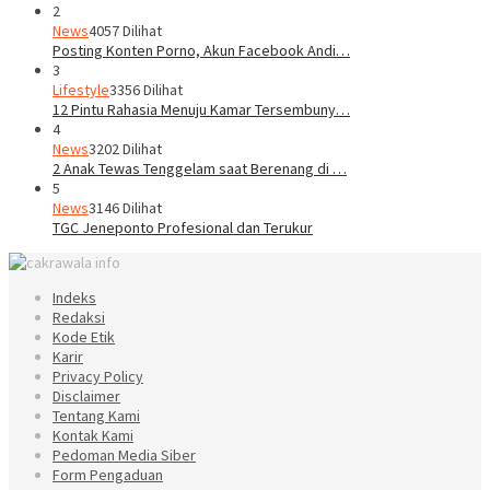
2
News
4057 Dilihat
Posting Konten Porno, Akun Facebook Andi…
3
Lifestyle
3356 Dilihat
12 Pintu Rahasia Menuju Kamar Tersembuny…
4
News
3202 Dilihat
2 Anak Tewas Tenggelam saat Berenang di …
5
News
3146 Dilihat
TGC Jeneponto Profesional dan Terukur
Indeks
Redaksi
Kode Etik
Karir
Privacy Policy
Disclaimer
Tentang Kami
Kontak Kami
Pedoman Media Siber
Form Pengaduan