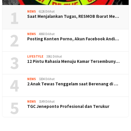
1
NEWS
6126 Dilihat
Saat Menjalankan Tugas, RESMOB Ibarat Me…
2
NEWS
4060 Dilihat
Posting Konten Porno, Akun Facebook Andi…
3
LIFESTYLE
3361 Dilihat
12 Pintu Rahasia Menuju Kamar Tersembuny…
4
NEWS
3204 Dilihat
2 Anak Tewas Tenggelam saat Berenang di …
5
NEWS
3149 Dilihat
TGC Jeneponto Profesional dan Terukur