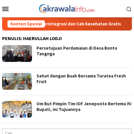
Loncat
Menu
ke
Mobile
konten
ntegrasi dan Cek Kesehatan Gratis
Konten Spesial
Polisi Ungkap Kasus 
PENULIS:
HAERULLAH LODJI
Persetujuan Perdamaian di Desa Bonto
Tangnga
Sehat dengan Buah Bersama Turatea Fresh
Fruit
Om But Pimpin Tim IOF Jeneponto Bertemu PJ
Bupati, ini Tujuannya
Cari