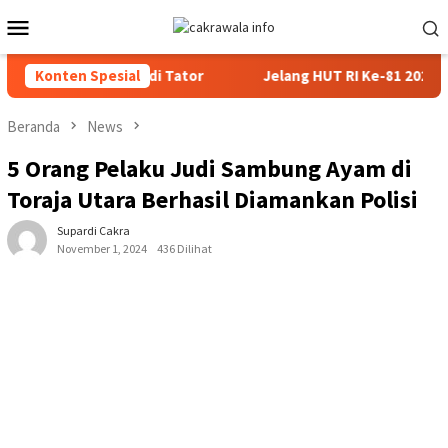
Loncat
Menu
ke
Mobile
konten
 BBM Subsidi di Tator
Konten Spesial
Jelang HUT RI Ke-81 2026, Paniti
Beranda
News
5 Orang Pelaku Judi Sambung Ayam di
Toraja Utara Berhasil Diamankan Polisi
Supardi Cakra
November 1, 2024
436 Dilihat