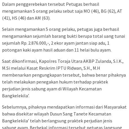
Dalam penggerebekan tersebut Petugas berhasil
mengamankan 5 orang pelaku sebut saja MO (46), BG (62), AT
(41), HS (46) dan AM (63).
Selain mengamankan 5 orang pelaku, petugas juga berhasil
mengamankan sejumlah barang bukti berupa total uang tunai
sejumlah Rp. 2.876.000,-, 2 ekor ayam jantan siap adu, 1
potongan kaki ayam hasil aduan dan 11 helai bulu ayam.
Saat dikonfirmasi, Kapolres Toraja Utara AKBP Zulanda, S.I.K.,
M.Si melalui Kasat Reskrim IPTU Ridwan, S.H., M.H
membenarkan pengungkapan tersebut, bahwa benar pihaknya
telah melakukan penegakan hukum terhadap praktek
perjudian jenis sabung ayam di Wilayah Kecamatan
Bangkelekila’.
Sebelumnya, pihaknya mendapatkan informasi dari Masyarakat
bahwa disekitar wilayah Dusun Sang Tanete Kecamatan
Bangkelekila’ telah berlangsung praktek perjudian jenis
sabung ayam. Berbekal informasi tersebut petugas langsung