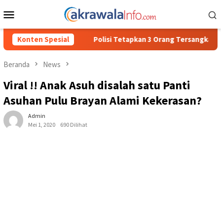
Loncat
Menu
ke
Mobile
konten
pkan 3 Orang Tersangka Baru Kasus Penyalahgunaan BBM Subsidi 
Konten Spesial
Beranda
News
Viral !! Anak Asuh disalah satu Panti
Asuhan Pulu Brayan Alami Kekerasan?
Admin
Mei 1, 2020
690 Dilihat