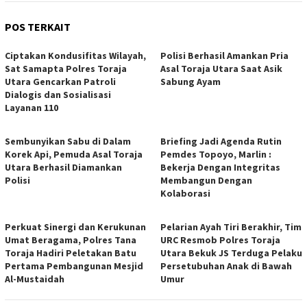
POS TERKAIT
Ciptakan Kondusifitas Wilayah,
Polisi Berhasil Amankan Pria
Sat Samapta Polres Toraja
Asal Toraja Utara Saat Asik
Utara Gencarkan Patroli
Sabung Ayam
Dialogis dan Sosialisasi
Layanan 110
Sembunyikan Sabu di Dalam
Briefing Jadi Agenda Rutin
Korek Api, Pemuda Asal Toraja
Pemdes Topoyo, Marlin :
Utara Berhasil Diamankan
Bekerja Dengan Integritas
Polisi
Membangun Dengan
Kolaborasi
Perkuat Sinergi dan Kerukunan
Pelarian Ayah Tiri Berakhir, Tim
Umat Beragama, Polres Tana
URC Resmob Polres Toraja
Toraja Hadiri Peletakan Batu
Utara Bekuk JS Terduga Pelaku
Pertama Pembangunan Mesjid
Persetubuhan Anak di Bawah
Al-Mustaidah
Umur