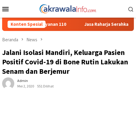
Loncat
Menu
ke
Mobile
konten
anan 110
Konten Spesial
Jasa Raharja Serahkan Santunan kepada Ahli War
Beranda
News
Jalani Isolasi Mandiri, Keluarga Pasien
Positif Covid-19 di Bone Rutin Lakukan
Senam dan Berjemur
Admin
Mei 2, 2020
551 Dilihat