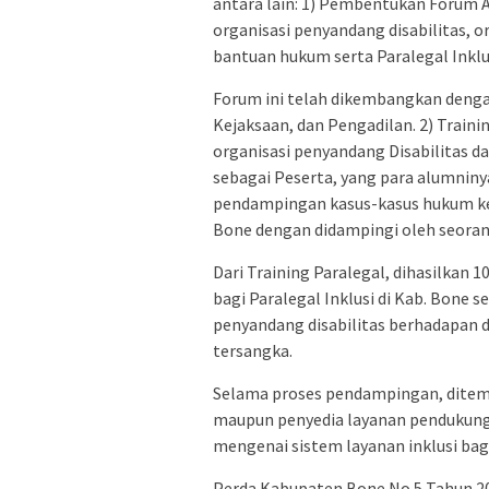
antara lain: 1) Pembentukan Forum 
organisasi penyandang disabilitas, o
bantuan hukum serta Paralegal Inklu
Forum ini telah dikembangkan denga
Kejaksaan, dan Pengadilan. 2) Traini
organisasi penyandang Disabilitas da
sebagai Peserta, yang para alumnin
pendampingan kasus-kasus hukum kel
Bone dengan didampingi oleh seora
Dari Training Paralegal, dihasilkan 1
bagi Paralegal Inklusi di Kab. Bone 
penyandang disabilitas berhadapan d
tersangka.
Selama proses pendampingan, ditem
maupun penyedia layanan pendukung
mengenai sistem layanan inklusi ba
Perda Kabupaten Bone No 5 Tahun 2