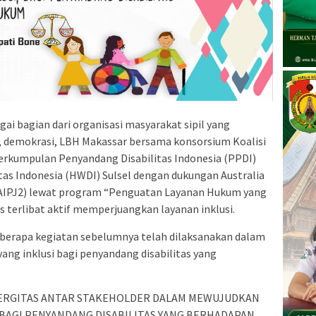
ai bagian dari organisasi masyarakat sipil yang
demokrasi, LBH Makassar bersama konsorsium Koalisi
Perkumpulan Penyandang Disabilitas Indonesia (PPDI)
tas Indonesia (HWDI) Sulsel dengan dukungan Australia
2 (AIPJ2) lewat program “Penguatan Layanan Hukum yang
s terlibat aktif memperjuangkan layanan inklusi.
eberapa kegiatan sebelumnya telah dilaksanakan dalam
ang inklusi bagi penyandang disabilitas yang
INERGITAS ANTAR STAKEHOLDER DALAM MEWUJUDKAN
 BAGI PENYANDANG DISABILITAS YANG BERHADAPAN