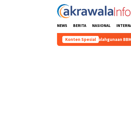
Loncat
ke
konten
NEWS
BERITA
NASIONAL
INTERN
rsangka Baru Kasus Penyalahgunaan BBM Subsidi di Tator
Konten Spesial