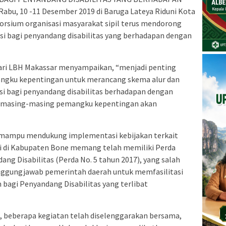
abu, 10 -11 Desember 2019 di Baruga Lateya Riduni Kota
rsium organisasi masyarakat sipil terus mendorong
si bagi penyandang disabilitas yang berhadapan dengan
dari LBH Makassar menyampaikan, “menjadi penting
gku kepentingan untuk merancang skema alur dan
i bagi penyandang disabilitas berhadapan dengan
a masing-masing pemangku kepentingan akan
n mampu mendukung implementasi kebijakan terkait
agi di Kabupaten Bone memang telah memiliki Perda
ng Disabilitas (Perda No. 5 tahun 2017), yang salah
tanggungjawab pemerintah daerah untuk memfasilitasi
agi Penyandang Disabilitas yang terlibat
ni, beberapa kegiatan telah diselenggarakan bersama,