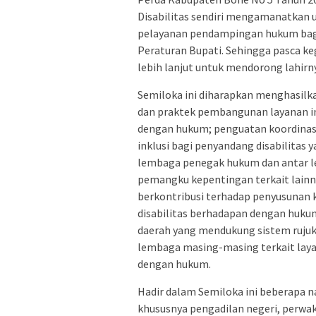
Disabilitas sendiri mengamanatkan u
pelayanan pendampingan hukum bagi
Peraturan Bupati. Sehingga pasca keg
lebih lanjut untuk mendorong lahirn
Semiloka ini diharapkan menghasil
dan praktek pembangunan layanan in
dengan hukum; penguatan koordinasi 
inklusi bagi penyandang disabilita
lembaga penegak hukum dan antar l
pemangku kepentingan terkait lainny
berkontribusi terhadap penyusunan k
disabilitas berhadapan dengan huku
daerah yang mendukung sistem rujuka
lembaga masing-masing terkait layan
dengan hukum.
Hadir dalam Semiloka ini beberapa n
khususnya pengadilan negeri, perwak