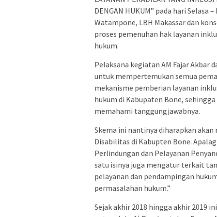
DENGAN HUKUM” pada hari Selasa – R
Watampone, LBH Makassar dan konso
proses pemenuhan hak layanan inklu
hukum.
Pelaksana kegiatan AM Fajar Akbar 
untuk mempertemukan semua peman
mekanisme pemberian layanan inklus
hukum di Kabupaten Bone, sehingg
memahami tanggungjawabnya.
Skema ini nantinya diharapkan aka
Disabilitas di Kabupten Bone. Apal
Perlindungan dan Pelayanan Penyanda
satu isinya juga mengatur terkait 
pelayanan dan pendampingan hukum b
permasalahan hukum.”
Sejak akhir 2018 hingga akhir 2019 i