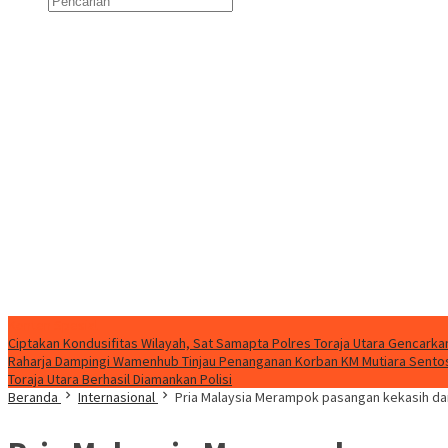
Konten Spesial
Ciptakan Kondusifitas Wilayah, Sat Samapta Polres Toraja Utara Gencarkan 
Raharja Dampingi Wamenhub Tinjau Penanganan Korban KM Mutiara Sentosa
Toraja Utara Berhasil Diamankan Polisi
Beranda
Internasional
Pria Malaysia Merampok pasangan kekasih d