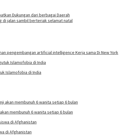
atkan Dukungan dari berbagai Daerah
 jalan sambil berteriak selamat natal
n pengembangan artificial intelligence Kerja sama Di New York
uk Islamofobia di India
i akan membunuh 6 wanita setiap 6 bulan
wa di Afghanistan