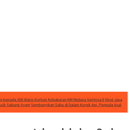
n kepada Ahli Waris Korban Kebakaran KM Mutiara Sentosa II
Dirut Jasa
t Asik Sabung Ayam
Sembunyikan Sabu di Dalam Korek Api, Pemuda Asal