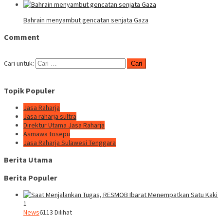
Bahrain menyambut gencatan senjata Gaza
Comment
Cari untuk:
Topik Populer
Jasa Raharja
Jasa raharja sultra
Direktur Utama Jasa Raharja
Asmawa tosepu
Jasa Raharja Sulawesi Tenggara
Berita Utama
Berita Populer
1
News
6113 Dilihat