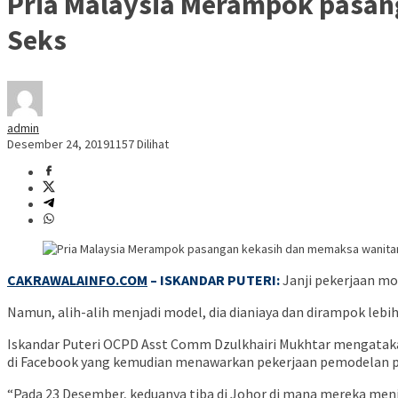
Pria Malaysia Merampok pasan
Seks
admin
Desember 24, 2019
1157 Dilihat
CAKRAWALAINFO.COM
– ISKANDAR PUTERI:
Janji pekerjaan mo
Namun, alih-alih menjadi model, dia dianiaya dan dirampok lebih
Iskandar Puteri OCPD Asst Comm Dzulkhairi Mukhtar mengatakan 
di Facebook yang kemudian menawarkan pekerjaan pemodelan paru
“Pada 23 Desember, keduanya tiba di Johor di mana mereka menj