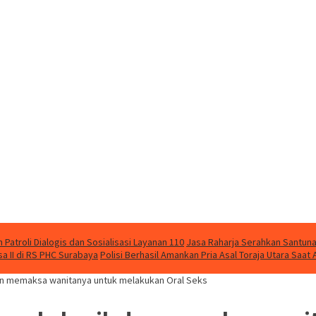
Patroli Dialogis dan Sosialisasi Layanan 110
Jasa Raharja Serahkan Santuna
 II di RS PHC Surabaya
Polisi Berhasil Amankan Pria Asal Toraja Utara Saa
an memaksa wanitanya untuk melakukan Oral Seks