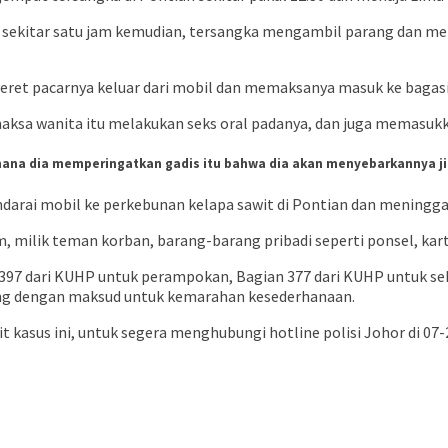
ai sekitar satu jam kemudian, tersangka mengambil parang dan me
et pacarnya keluar dari mobil dan memaksanya masuk ke bagasi
ksa wanita itu melakukan seks oral padanya, dan juga memasukkan
mana dia memperingatkan gadis itu bahwa dia akan menyebarkannya jik
ai mobil ke perkebunan kelapa sawit di Pontian dan meninggalk
milik teman korban, barang-barang pribadi seperti ponsel, kart
/397 dari KUHP untuk perampokan, Bagian 377 dari KUHP untuk sek
ng dengan maksud untuk kemarahan kesederhanaan.
 kasus ini, untuk segera menghubungi hotline polisi Johor di 07-2