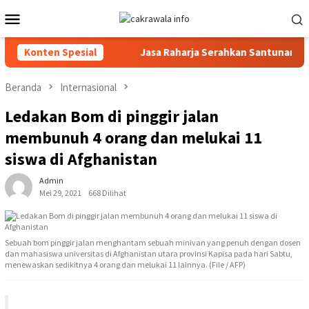
Loncat
Menu
ke
Mobile
konten
sasi Layanan 110
Konten Spesial
Jasa Raharja Serahkan Santunan kepada 
Beranda
Internasional
Ledakan Bom di pinggir jalan
membunuh 4 orang dan melukai 11
siswa di Afghanistan
Admin
Mei 29, 2021
668 Dilihat
Sebuah bom pinggir jalan menghantam sebuah minivan yang penuh dengan dosen
dan mahasiswa universitas di Afghanistan utara provinsi Kapisa pada hari Sabtu,
menewaskan sedikitnya 4 orang dan melukai 11 lainnya. (File / AFP)