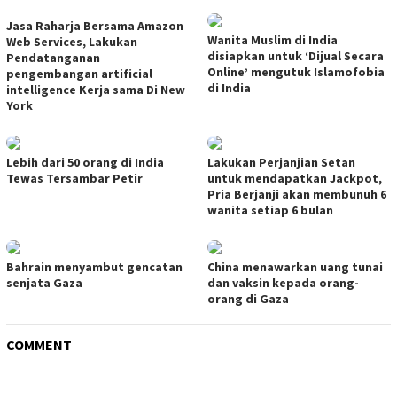
Jasa Raharja Bersama Amazon
Wanita Muslim di India
Web Services, Lakukan
disiapkan untuk ‘Dijual Secara
Pendatanganan
Online’ mengutuk Islamofobia
pengembangan artificial
di India
intelligence Kerja sama Di New
York
Lebih dari 50 orang di India
Lakukan Perjanjian Setan
Tewas Tersambar Petir
untuk mendapatkan Jackpot,
Pria Berjanji akan membunuh 6
wanita setiap 6 bulan
Bahrain menyambut gencatan
China menawarkan uang tunai
senjata Gaza
dan vaksin kepada orang-
orang di Gaza
COMMENT