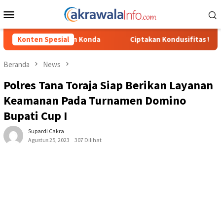
Loncat
Menu
ke
Mobile
konten
da
Konten Spesial
Ciptakan Kondusifitas Wilayah, Sat Samapta Polres Tora
Beranda
News
Polres Tana Toraja Siap Berikan Layanan
Keamanan Pada Turnamen Domino
Bupati Cup I
Supardi Cakra
Agustus 25, 2023
307 Dilihat