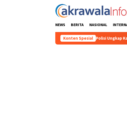
Loncat
ke
konten
NEWS
BERITA
NASIONAL
INTERN
Polisi Ungkap Kasus Penyalahguna
Konten Spesial