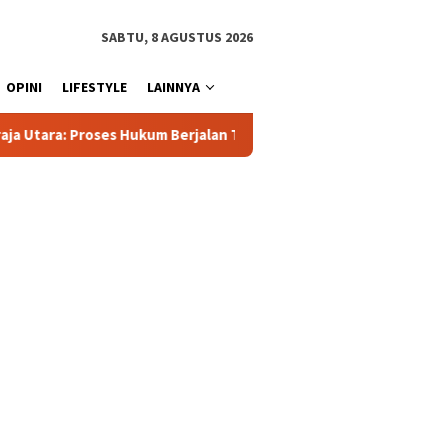
SABTU, 8 AGUSTUS 2026
OPINI
LIFESTYLE
LAINNYA
s Hukum Berjalan Transparan
Polisi Tetapkan 3 Orang Ter