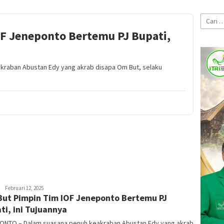
Cari
untuk:
F Jeneponto Bertemu PJ Bupati,
raban Abustan Edy yang akrab disapa Om But, selaku
Haerullah
Februari 12, 2025
ut Pimpin Tim IOF Jeneponto Bertemu PJ
Lodji
ti, ini Tujuannya
ONTO – Dalam suasana penuh keakraban Abustan Edy yang akrab