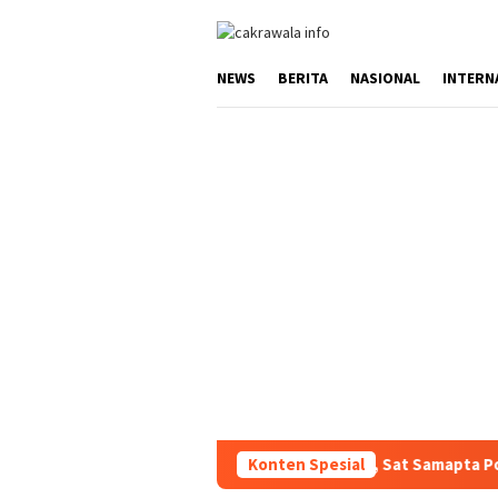
Loncat
ke
konten
NEWS
BERITA
NASIONAL
INTERN
ptakan Kondusifitas Wilayah, Sat Samapta Polres Toraja Utara Gen
Konten Spesial