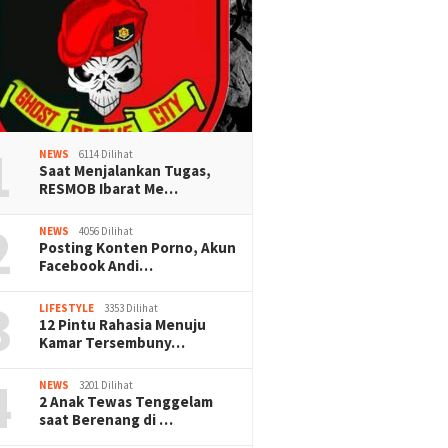
1
NEWS
6114 Dilihat
Saat Menjalankan Tugas,
RESMOB Ibarat Me…
2
NEWS
4056 Dilihat
Posting Konten Porno, Akun
Facebook Andi…
3
LIFESTYLE
3353 Dilihat
12 Pintu Rahasia Menuju
Kamar Tersembuny…
4
NEWS
3201 Dilihat
2 Anak Tewas Tenggelam
saat Berenang di …