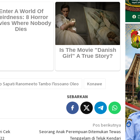
to Sapati Ranomeeto Tambo I'losoano Oleo
Konawe
SEBARKAN
Pos berikutnya
ri Cek
Seorang Anak Perempuan Ditemukan Tewas
022
Tenggelam di Teluk Kendari