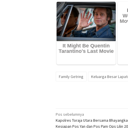
Family Getring
Keluarga Besar Lapa
Navigasi
Pos sebelumnya
Kapolres Toraja Utara Bersama Bhayangka
pos
Kesiapan Pos Yan dan Pos Pam Ops Lilin 2