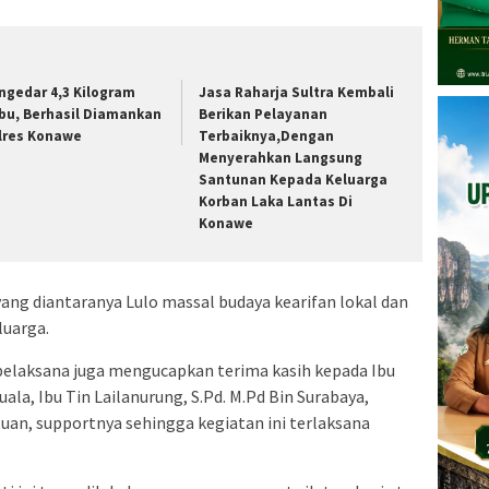
ngedar 4,3 Kilogram
Jasa Raharja Sultra Kembali
bu, Berhasil Diamankan
Berikan Pelayanan
lres Konawe
Terbaiknya,Dengan
Menyerahkan Langsung
Santunan Kepada Keluarga
Korban Laka Lantas Di
Konawe
ng diantaranya Lulo massal budaya kearifan lokal dan
luarga.
 pelaksana juga mengucapkan terima kasih kepada Ibu
ala, Ibu Tin Lailanurung, S.Pd. M.Pd Bin Surabaya,
tuan, supportnya sehingga kegiatan ini terlaksana