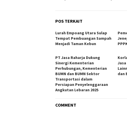
POS TERKAIT
Lurah Empoang Utara Sulap
Peme
Tempat Pembuangan Sampah
Jene
Menjadi Taman Kebun
PPPK
PT Jasa Raharja Dukung
Korl
Sinergi Kementerian
Jasa
Perhubungan, Kementerian
Lain
BUMN dan BUMN Sektor
dan B
Transportasi dalam
Persiapan Penyelenggaraan
Angkutan Lebaran 2025
COMMENT