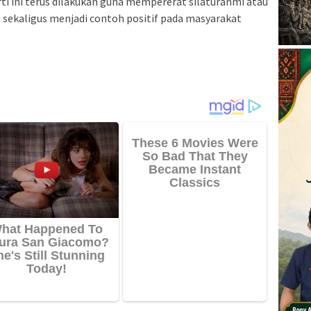
ti ini terus dilakukan guna mempererat silaturahmi atau
 sekaligus menjadi contoh positif pada masyarakat