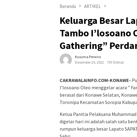
Beranda
ARTIKEL
Keluarga Besar L
Tambo I’losoano O
Gathering” Perda
Kusuma Perwira
Desember 25, 2022
707 Dilihat
CAKRAWALAINFO.COM-KONAWE-
Pu
I’losoano Oleo menggelar acara ” Fam
berasal dari Konawe Selatan, Konawe
Toronipa Kecamatan Soropia Kabupa
Ketua Panitia Pelaksana Muhammad 
digelar hari ini adalah salah satu b
rumpun keluarga besar Lapato SAP
Sabri.