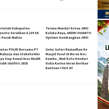
rintah Kabupaten
Terima Mandat Ketua JMSI
ponto Serahkan 6.139 SK
Kolaka Raya, ANDRI OVIANTO
 Paruh Waktu
Optimis Kembangkan JMSI
antas POLRI Bersama PT
Gelar Safari Ramadhan Ke
 Raharja dan Stakeholder
Masjid Yusuf Al Ma’un Kec.
nya Siap Kawal Arus Mudik
Kambu , Wali Kota Kendari
alik Idulfitri 2025
Siska Karina Imran Berikan
Bantuan l Unit AC