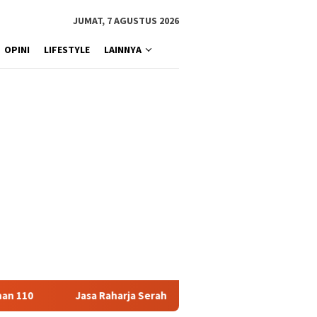
JUMAT, 7 AGUSTUS 2026
OPINI
LIFESTYLE
LAINNYA
Raharja Serahkan Santunan kepada Ahli Waris Korban Kebakaran K