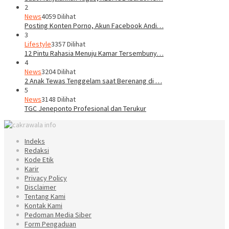
2
News
4059 Dilihat
Posting Konten Porno, Akun Facebook Andi…
3
Lifestyle
3357 Dilihat
12 Pintu Rahasia Menuju Kamar Tersembuny…
4
News
3204 Dilihat
2 Anak Tewas Tenggelam saat Berenang di …
5
News
3148 Dilihat
TGC Jeneponto Profesional dan Terukur
Indeks
Redaksi
Kode Etik
Karir
Privacy Policy
Disclaimer
Tentang Kami
Kontak Kami
Pedoman Media Siber
Form Pengaduan