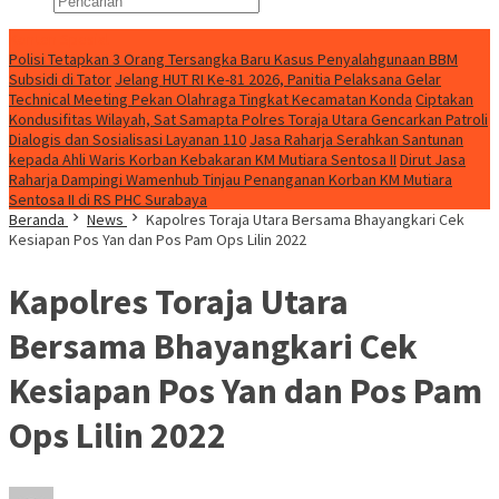
Konten Spesial
Polisi Tetapkan 3 Orang Tersangka Baru Kasus Penyalahgunaan BBM
Subsidi di Tator
Jelang HUT RI Ke-81 2026, Panitia Pelaksana Gelar
Technical Meeting Pekan Olahraga Tingkat Kecamatan Konda
Ciptakan
Kondusifitas Wilayah, Sat Samapta Polres Toraja Utara Gencarkan Patroli
Dialogis dan Sosialisasi Layanan 110
Jasa Raharja Serahkan Santunan
kepada Ahli Waris Korban Kebakaran KM Mutiara Sentosa II
Dirut Jasa
Raharja Dampingi Wamenhub Tinjau Penanganan Korban KM Mutiara
Sentosa II di RS PHC Surabaya
Beranda
News
Kapolres Toraja Utara Bersama Bhayangkari Cek
Kesiapan Pos Yan dan Pos Pam Ops Lilin 2022
Kapolres Toraja Utara
Bersama Bhayangkari Cek
Kesiapan Pos Yan dan Pos Pam
Ops Lilin 2022