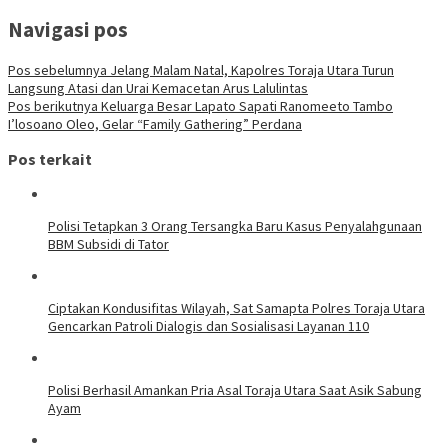
Navigasi pos
Pos sebelumnya
Jelang Malam Natal, Kapolres Toraja Utara Turun
Langsung Atasi dan Urai Kemacetan Arus Lalulintas
Pos berikutnya
Keluarga Besar Lapato Sapati Ranomeeto Tambo
I’losoano Oleo, Gelar “Family Gathering” Perdana
Pos terkait
Polisi Tetapkan 3 Orang Tersangka Baru Kasus Penyalahgunaan
BBM Subsidi di Tator
Ciptakan Kondusifitas Wilayah, Sat Samapta Polres Toraja Utara
Gencarkan Patroli Dialogis dan Sosialisasi Layanan 110
Polisi Berhasil Amankan Pria Asal Toraja Utara Saat Asik Sabung
Ayam