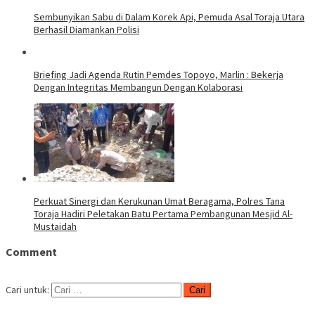
Sembunyikan Sabu di Dalam Korek Api, Pemuda Asal Toraja Utara
Berhasil Diamankan Polisi
Briefing Jadi Agenda Rutin Pemdes Topoyo, Marlin : Bekerja
Dengan Integritas Membangun Dengan Kolaborasi
Perkuat Sinergi dan Kerukunan Umat Beragama, Polres Tana
Toraja Hadiri Peletakan Batu Pertama Pembangunan Mesjid Al-
Mustaidah
Comment
Cari untuk: