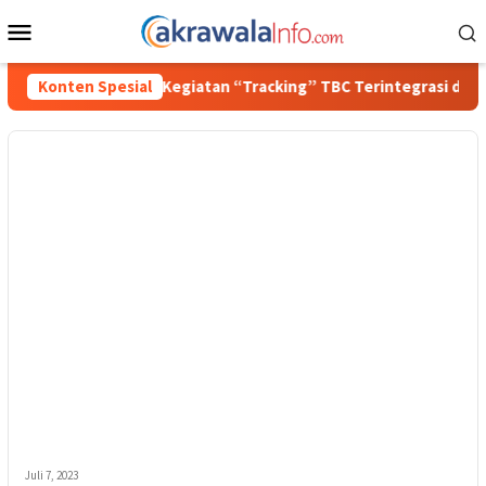
Loncat
Menu
ke
Mobile
konten
hrawi Imran Buka Kegiatan “Tracking” TBC Terintegrasi dan Cek
Konten Spesial
Juli 7, 2023