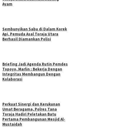
Ayam
Sembunyikan Sabu di Dalam Korek
Api, Pemuda Asal Toraja Utara
Berhasil Diamankan Polisi
Briefing Jadi Agenda Rutin Pemdes
Topoyo, Marlin : Bekerja Dengan
Integritas Membangun Dengan
Kolaborasi
Perkuat Sinergi dan Kerukunan
Umat Beragama, Polres Tana
Toraja Hadiri Peletakan Batu
Pertama Pembangunan Mesjid Al-
Mustaidah