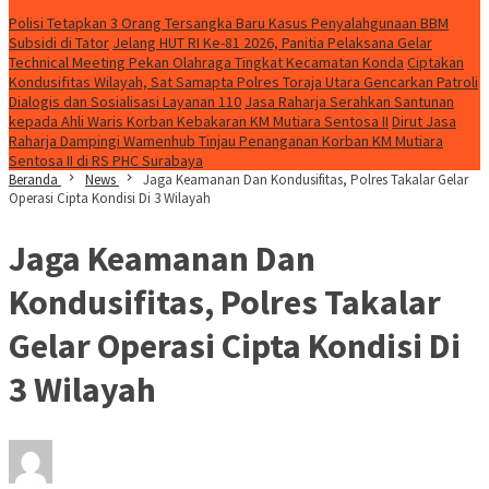
Konten Spesial
Polisi Tetapkan 3 Orang Tersangka Baru Kasus Penyalahgunaan BBM
Subsidi di Tator
Jelang HUT RI Ke-81 2026, Panitia Pelaksana Gelar
Technical Meeting Pekan Olahraga Tingkat Kecamatan Konda
Ciptakan
Kondusifitas Wilayah, Sat Samapta Polres Toraja Utara Gencarkan Patroli
Dialogis dan Sosialisasi Layanan 110
Jasa Raharja Serahkan Santunan
kepada Ahli Waris Korban Kebakaran KM Mutiara Sentosa II
Dirut Jasa
Raharja Dampingi Wamenhub Tinjau Penanganan Korban KM Mutiara
Sentosa II di RS PHC Surabaya
Beranda
News
Jaga Keamanan Dan Kondusifitas, Polres Takalar Gelar
Operasi Cipta Kondisi Di 3 Wilayah
Jaga Keamanan Dan
Kondusifitas, Polres Takalar
Gelar Operasi Cipta Kondisi Di
3 Wilayah