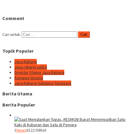
Comment
Cari untuk:
Topik Populer
Jasa Raharja
Jasa raharja sultra
Direktur Utama Jasa Raharja
Asmawa tosepu
Jasa Raharja Sulawesi Tenggara
Berita Utama
Berita Populer
1
News
6122 Dilihat