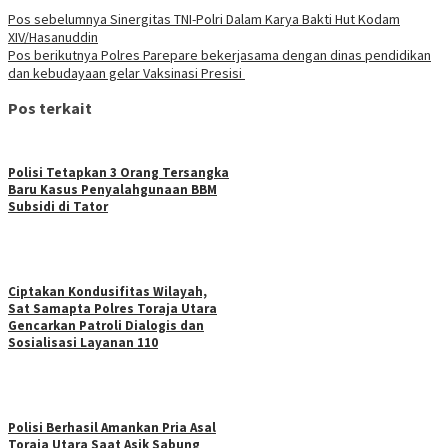
Pos sebelumnya
Sinergitas TNI-Polri Dalam Karya Bakti Hut Kodam
XIV/Hasanuddin
Pos berikutnya
Polres Parepare bekerjasama dengan dinas pendidikan
dan kebudayaan gelar Vaksinasi Presisi
Pos terkait
Polisi Tetapkan 3 Orang Tersangka
Baru Kasus Penyalahgunaan BBM
Subsidi di Tator
Ciptakan Kondusifitas Wilayah,
Sat Samapta Polres Toraja Utara
Gencarkan Patroli Dialogis dan
Sosialisasi Layanan 110
Polisi Berhasil Amankan Pria Asal
Toraja Utara Saat Asik Sabung