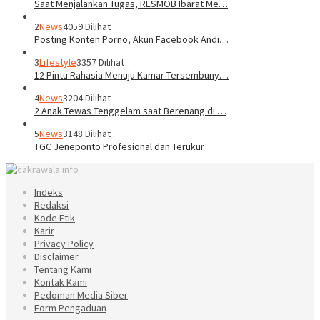
Saat Menjalankan Tugas, RESMOB Ibarat Me…
2
News
4059 Dilihat
Posting Konten Porno, Akun Facebook Andi…
3
Lifestyle
3357 Dilihat
12 Pintu Rahasia Menuju Kamar Tersembuny…
4
News
3204 Dilihat
2 Anak Tewas Tenggelam saat Berenang di …
5
News
3148 Dilihat
TGC Jeneponto Profesional dan Terukur
Indeks
Redaksi
Kode Etik
Karir
Privacy Policy
Disclaimer
Tentang Kami
Kontak Kami
Pedoman Media Siber
Form Pengaduan