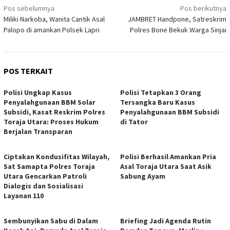
Navigasi
Pos sebelumnya
Pos berikutnya
Miliki Narkoba, Wanita Cantik Asal
JAMBRET Handpone, Satreskrim
pos
Palopo di amankan Polsek Lapri
Polres Bone Bekuk Warga Sinjai
POS TERKAIT
Polisi Ungkap Kasus
Polisi Tetapkan 3 Orang
Penyalahgunaan BBM Solar
Tersangka Baru Kasus
Subsidi, Kasat Reskrim Polres
Penyalahgunaan BBM Subsidi
Toraja Utara: Proses Hukum
di Tator
Berjalan Transparan
Ciptakan Kondusifitas Wilayah,
Polisi Berhasil Amankan Pria
Sat Samapta Polres Toraja
Asal Toraja Utara Saat Asik
Utara Gencarkan Patroli
Sabung Ayam
Dialogis dan Sosialisasi
Layanan 110
Sembunyikan Sabu di Dalam
Briefing Jadi Agenda Rutin