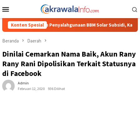
Loncat
Menu
ke
Mobile
konten
lahgunaan BBM Solar Subsidi, Kasat Reskrim Polres Toraja Utara
Konten Spesial
Beranda
Daerah
Dinilai Cemarkan Nama Baik, Akun Rany
Rany Rani Dipolisikan Terkait Statusnya
di Facebook
Admin
Februari 12, 2020
936 Dilihat