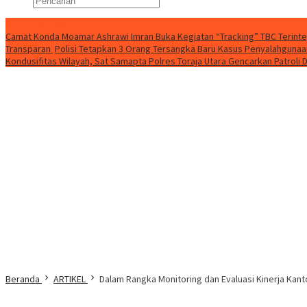
Konten Spesial
Camat Konda Moamar Ashrawi Imran Buka Kegiatan “Tracking” TBC Terinte
Transparan
Polisi Tetapkan 3 Orang Tersangka Baru Kasus Penyalahgunaan
Kondusifitas Wilayah, Sat Samapta Polres Toraja Utara Gencarkan Patroli D
Beranda
ARTIKEL
Dalam Rangka Monitoring dan Evaluasi Kinerja Kant