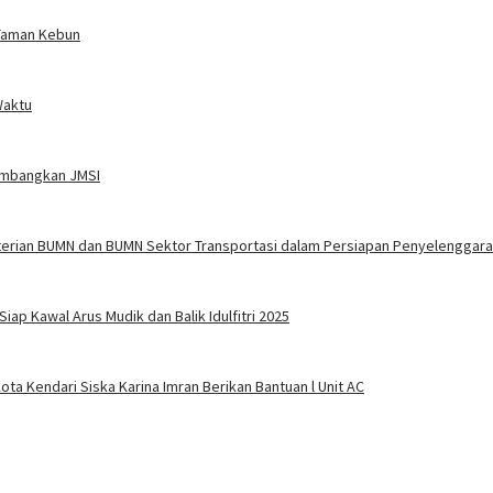
Taman Kebun
Waktu
embangkan JMSI
terian BUMN dan BUMN Sektor Transportasi dalam Persiapan Penyelenggara
ap Kawal Arus Mudik dan Balik Idulfitri 2025
ota Kendari Siska Karina Imran Berikan Bantuan l Unit AC