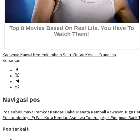
Kadivmin Kanwil Kemenkumham Sultra
Rutan Kelas ll B unaaha
Sebarkan
Navigasi pos
Pos sebelumnya
Pemkot Kendari Bakal Menata Kembali Kawasan Tugu Pe
Pos berikutnya
Pj Wali Kota Kendari Asmawa Tosepu, Ajak Pimpinan Bank 
Pos terkait