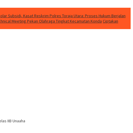
lar Subsidi, Kasat Reskrim Polres Toraja Utara: Proses Hukum Berjalan
Technical Meeting Pekan Olahraga Tingkat Kecamatan Konda
Ciptakan
las IIB Unaaha