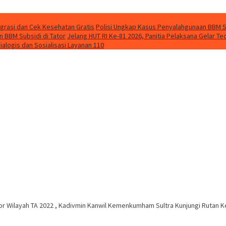
grasi dan Cek Kesehatan Gratis
Polisi Ungkap Kasus Penyalahgunaan BBM So
 BBM Subsidi di Tator
Jelang HUT RI Ke-81 2026, Panitia Pelaksana Gelar 
ialogis dan Sosialisasi Layanan 110
or Wilayah TA 2022 , Kadivmin Kanwil Kemenkumham Sultra Kunjungi Rutan Ke