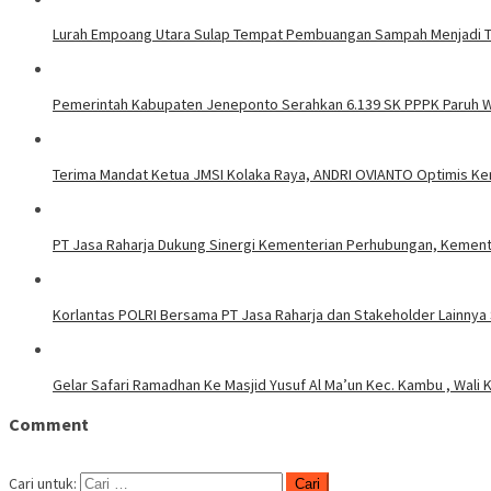
Lurah Empoang Utara Sulap Tempat Pembuangan Sampah Menjadi 
Pemerintah Kabupaten Jeneponto Serahkan 6.139 SK PPPK Paruh 
Terima Mandat Ketua JMSI Kolaka Raya, ANDRI OVIANTO Optimis K
PT Jasa Raharja Dukung Sinergi Kementerian Perhubungan, Kemen
Korlantas POLRI Bersama PT Jasa Raharja dan Stakeholder Lainnya Si
Gelar Safari Ramadhan Ke Masjid Yusuf Al Ma’un Kec. Kambu , Wali K
Comment
Cari untuk: