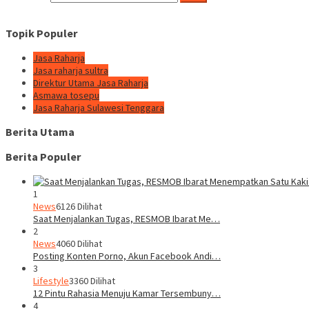
Topik Populer
Jasa Raharja
Jasa raharja sultra
Direktur Utama Jasa Raharja
Asmawa tosepu
Jasa Raharja Sulawesi Tenggara
Berita Utama
Berita Populer
1
News
6126 Dilihat
Saat Menjalankan Tugas, RESMOB Ibarat Me…
2
News
4060 Dilihat
Posting Konten Porno, Akun Facebook Andi…
3
Lifestyle
3360 Dilihat
12 Pintu Rahasia Menuju Kamar Tersembuny…
4