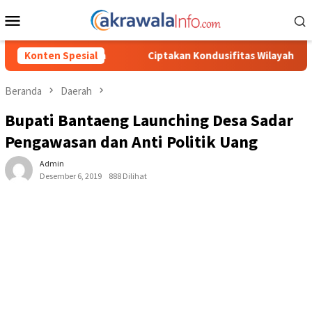
Loncat
Menu
ke
Mobile
konten
Ciptakan Kondusifitas Wilayah, Sat Samapta Polres Toraja Utara
Konten Spesial
Beranda
Daerah
Bupati Bantaeng Launching Desa Sadar
Pengawasan dan Anti Politik Uang
Admin
Desember 6, 2019
888 Dilihat