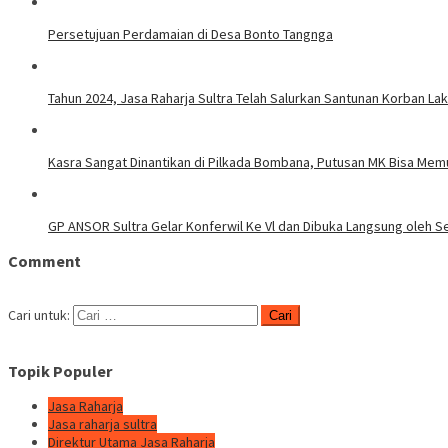
Persetujuan Perdamaian di Desa Bonto Tangnga
Tahun 2024, Jasa Raharja Sultra Telah Salurkan Santunan Korban Lak
Kasra Sangat Dinantikan di Pilkada Bombana, Putusan MK Bisa Me
GP ANSOR Sultra Gelar Konferwil Ke Vl dan Dibuka Langsung oleh S
Comment
Cari untuk:
Topik Populer
Jasa Raharja
Jasa raharja sultra
Direktur Utama Jasa Raharja