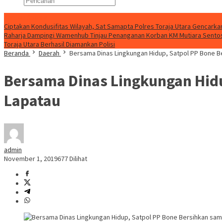
Konten Spesial
Ciptakan Kondusifitas Wilayah, Sat Samapta Polres Toraja Utara Gencarkan 
Raharja Dampingi Wamenhub Tinjau Penanganan Korban KM Mutiara Sentosa
Toraja Utara Berhasil Diamankan Polisi
Beranda
Daerah
Bersama Dinas Lingkungan Hidup, Satpol PP Bone B
Bersama Dinas Lingkungan Hidu
Lapatau
admin
November 1, 2019
677 Dilihat