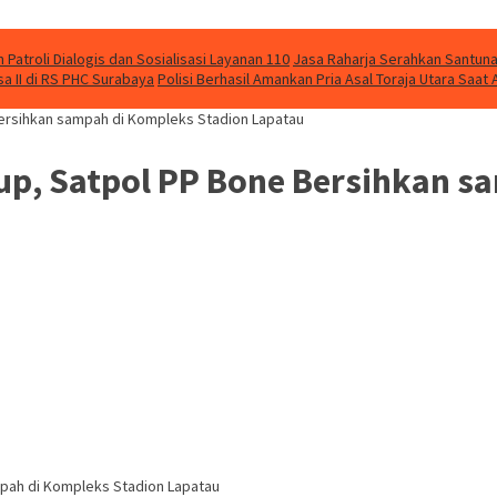
Patroli Dialogis dan Sosialisasi Layanan 110
Jasa Raharja Serahkan Santuna
 II di RS PHC Surabaya
Polisi Berhasil Amankan Pria Asal Toraja Utara Saa
ersihkan sampah di Kompleks Stadion Lapatau
p, Satpol PP Bone Bersihkan s