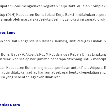
upaten Bone mengadakan kegiatan Kerja Bakti di Jalan Kompleks
dup (DLH) Kabupaten Bone. Lokasi Kerja Bakti ini dilakukan di pe
sampah oleh masyarakat sekitar, Sehingga lokasi ini sangat jo
lres Bone
h dari Unit Pengendalian Massa (Dalmas), Unit Petugas Tindak Int
 Bone, Bapak A. Akbar, S.Pd., M.Pd., dan juga Kepala Dinas Lingk
tin dilakukan setiap hari jumat dibeberapa titik yang untuk men
siapan Kabupaten Bone menghadapi penilaian untuk Piala Adipura
an rutin dilakukan setiap hari jumat sebagai bentuk kepedulian
a yang sebentar lagi akan dilakukan.
D Nias Utara