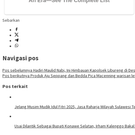
Sebarkan
Navigasi pos
Pos sebelumnya
Hadiri Maulid Nabi, Ini Himbauan Kapolsek Libureng di De
Pos berikutnya
Produk Aju Seppang dan Bedda Pica Macenning warisan lel
Pos terkait
Jelang Musim Mudik Idul Fitri 2025, Jasa Raharja Wilayah Sulawesi
Usai Dilantik Sebagai Bupati Konawe Selatan, Irham Kalenggo Baka