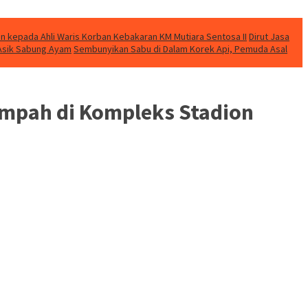
n kepada Ahli Waris Korban Kebakaran KM Mutiara Sentosa II
Dirut Jasa
t Asik Sabung Ayam
Sembunyikan Sabu di Dalam Korek Api, Pemuda Asal
ampah di Kompleks Stadion