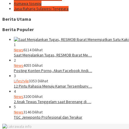
Asmawa tosepu
Jasa Raharja Sulawesi Tenggara
Berita Utama
Berita Populer
1
News
6114 Dilihat
Saat Menjalankan Tugas, RESMOB Ibarat Me…
2
News
4055 Dilihat
Posting Konten Porno, Akun Facebook Andi…
3
Lifestyle
3353 Dilihat
12 Pintu Rahasia Menuju Kamar Tersembuny…
4
News
3200 Dilihat
2 Anak Tewas Tenggelam saat Berenang di …
5
News
3146 Dilihat
TGC Jeneponto Profesional dan Terukur