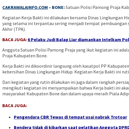
CAKRAWALAINFO.COM
– BONE:
Satuan Polisi Pamong Praja Kab
Kegiatan Kerja Bakti ini dilakukan bersama Dinas Lingkungan Hi
yang selama ini terpantau sering menjadi tempat pembuangan 
Akhir (TPA).
BACA JUGA:
6 Pelaku Judi Balap Liar diamankan Intelkam Po
Anggota Satuan Polisi Pamong Praja yang ikut kegiatan ini adala
Praja Kabupaten Bone.
Kerja Bakti ini dikoordinir langsung oleh kasatpol PP Kabupaten
kebersihan Dinas Lingkungan Hidup. Kegiatan Kerja Bakti ini ru
Dari kegiatan yang rutin dilakukan ini juga dalam rangkah per
mengikuti kegiatan ini menyampaikan bahwa Kerja bakti ini ak
masyarakat Kabupaten Bone dan dalam upaya meraih Piala Adipur
BACA JUGA:
Pengendara CBR Tewas di tempat usai nabrak Trotoar
Bendera tidak di kibarkan saat pelatikan Anggota DPR